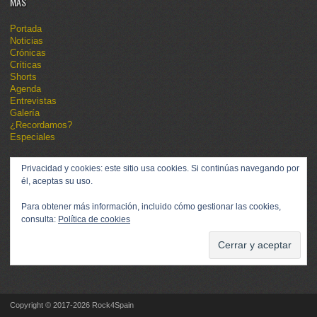
MÁS
Portada
Noticias
Crónicas
Críticas
Shorts
Agenda
Entrevistas
Galería
¿Recordamos?
Especiales
Privacidad y cookies: este sitio usa cookies. Si continúas navegando por
él, aceptas su uso.
Para obtener más información, incluido cómo gestionar las cookies,
consulta:
Política de cookies
Copyright © 2017-2026 Rock4Spain