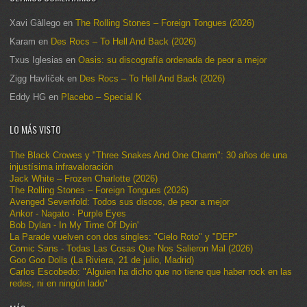
Xavi Gàllego
en
The Rolling Stones – Foreign Tongues (2026)
Karam
en
Des Rocs – To Hell And Back (2026)
Txus Iglesias
en
Oasis: su discografía ordenada de peor a mejor
Zigg Havlíček
en
Des Rocs – To Hell And Back (2026)
Eddy HG
en
Placebo – Special K
LO MÁS VISTO
The Black Crowes y "Three Snakes And One Charm": 30 años de una
injustísima infravaloración
Jack White – Frozen Charlotte (2026)
The Rolling Stones – Foreign Tongues (2026)
Avenged Sevenfold: Todos sus discos, de peor a mejor
Ankor - Nagato · Purple Eyes
Bob Dylan - In My Time Of Dyin'
La Parade vuelven con dos singles: "Cielo Roto" y "DEP"
Comic Sans - Todas Las Cosas Que Nos Salieron Mal (2026)
Goo Goo Dolls (La Riviera, 21 de julio, Madrid)
Carlos Escobedo: "Alguien ha dicho que no tiene que haber rock en las
redes, ni en ningún lado"