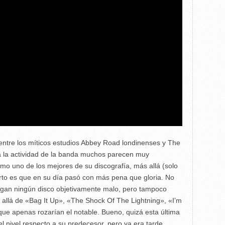
entre los míticos estudios Abbey Road londinenses y The
 a la actividad de la banda muchos parecen muy
omo uno de los mejores de su discografía, más allá (solo
cierto es que en su día pasó con más pena que gloria. No
ngan ningún disco objetivamente malo, pero tampoco
llá de «Bag It Up», «The Shock Of The Lightning», «I’m
ue apenas rozarían el notable. Bueno, quizá esta última
el nivel respecto a su predecesor, pero ya era tarde…