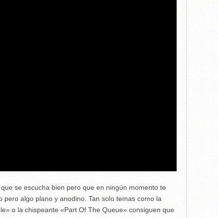
 que se escucha bien pero que en ningún momento te
to pero algo plano y anodino. Tan solo temas como la
dle» o la chispeante «Part Of The Queue» consiguen que