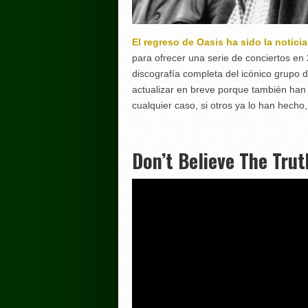
El regreso de Oasis ha sido la notici
para ofrecer una serie de conciertos en
discografía completa del icónico grupo
actualizar en breve porque también han
cualquier caso, si otros ya lo han hec
Don’t Believe The Tru