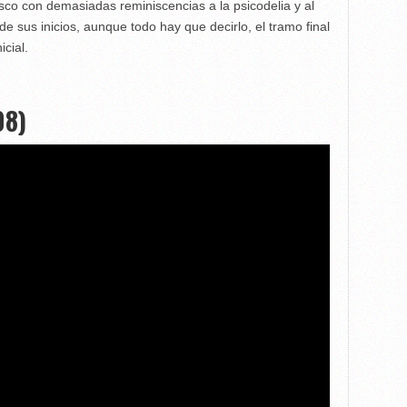
sco con demasiadas reminiscencias a la psicodelia y al
de sus inicios, aunque todo hay que decirlo, el tramo final
cial.
08)