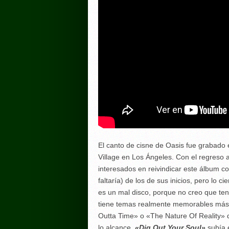
El canto de cisne de Oasis fue grabado 
Village en Los Ángeles. Con el regreso
interesados en reivindicar este álbum c
faltaría) de los de sus inicios, pero lo 
es un mal disco, porque no creo que te
tiene temas realmente memorables más a
Outta Time» o «The Nature Of Reality» q
lo alcance.
«Dig Out Your Soul»
subía 