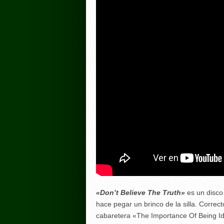
«Don’t Believe The Truth»
es un disco
hace pegar un brinco de la silla. Correc
cabaretera «The Importance Of Being I