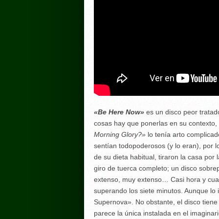
«Be Here Now»
es un disco peor tratado
cosas hay que ponerlas en su contexto, 
Morning Glory?»
lo tenía arto complica
sentían todopoderosos (y lo eran), por l
de su dieta habitual, tiraron la casa po
giro de tuerca completo; un disco sobr
extenso, muy extenso… Casi hora y cuar
superando los siete minutos. Aunque lo
Supernova». No obstante, el disco tien
parece la única instalada en el imaginario