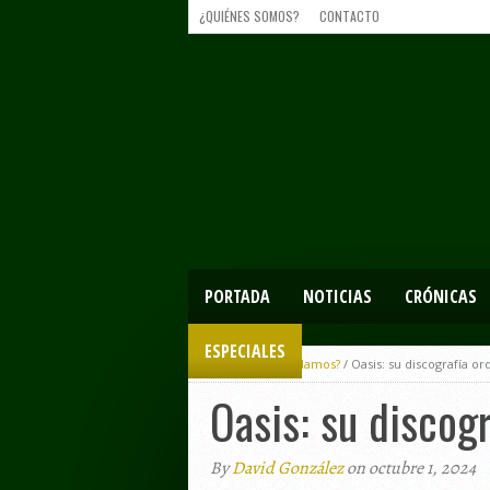
¿QUIÉNES SOMOS?
CONTACTO
PORTADA
NOTICIAS
CRÓNICAS
ESPECIALES
Home
/
¿Recordamos?
/
Oasis: su discografía o
Oasis: su discog
By
David González
on octubre 1, 2024