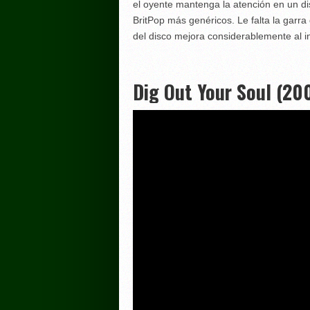
el oyente mantenga la atención en un di
BritPop más genéricos. Le falta la garra 
del disco mejora considerablemente al ini
Dig Out Your Soul (20