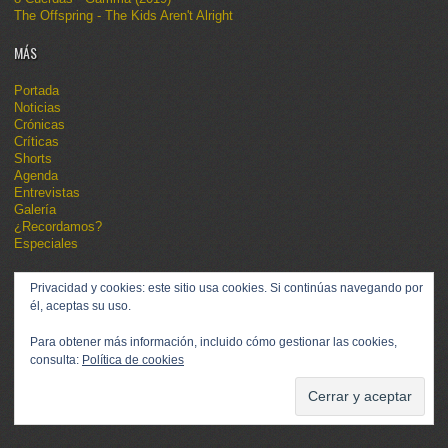
The Offspring - The Kids Aren't Alright
MÁS
Portada
Noticias
Crónicas
Críticas
Shorts
Agenda
Entrevistas
Galería
¿Recordamos?
Especiales
Privacidad y cookies: este sitio usa cookies. Si continúas navegando por
él, aceptas su uso.
Para obtener más información, incluido cómo gestionar las cookies,
consulta:
Política de cookies