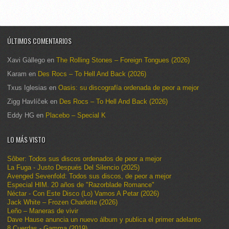
ÚLTIMOS COMENTARIOS
Xavi Gàllego
en
The Rolling Stones – Foreign Tongues (2026)
Karam
en
Des Rocs – To Hell And Back (2026)
Txus Iglesias
en
Oasis: su discografía ordenada de peor a mejor
Zigg Havlíček
en
Des Rocs – To Hell And Back (2026)
Eddy HG
en
Placebo – Special K
LO MÁS VISTO
Sôber: Todos sus discos ordenados de peor a mejor
La Fuga - Justo Después Del Silencio (2025)
Avenged Sevenfold: Todos sus discos, de peor a mejor
Especial HIM. 20 años de "Razorblade Romance"
Néctar - Con Este Disco (Lo) Vamos A Petar (2026)
Jack White – Frozen Charlotte (2026)
Leño – Maneras de vivir
Dave Hause anuncia un nuevo álbum y publica el primer adelanto
8 Cuerdas - Gamma (2019)