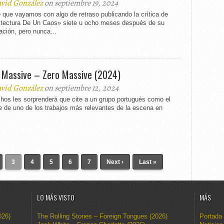
vid González
on septiembre 19, 2024
que vayamos con algo de retraso publicando la crítica de
itectura De Un Caos» siete u ocho meses después de su
ación, pero nunca...
 Massive – Zero Massive (2024)
vid González
on septiembre 12, 2024
hos les sorprenderá que cite a un grupo portugués como el
ce de uno de los trabajos más relevantes de la escena en
.
3
4
5
6
7
Next ›
Last »
LO MÁS VISTO
MÁS
026)
The Rolling Stones – Foreign Tongues (2026)
Portada