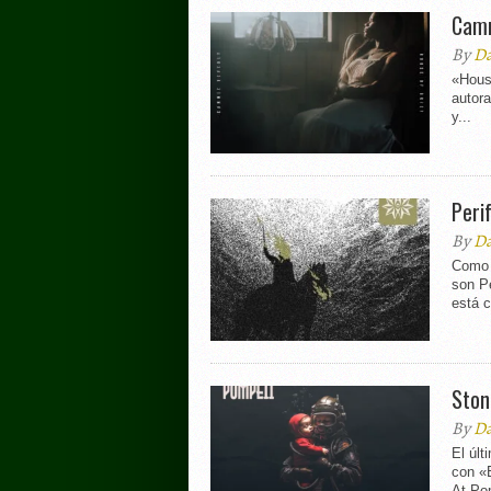
Camm
By
Da
«Hous
autora
y...
Peri
By
Da
Como 
son Pe
está c
Ston
By
Da
El últ
con «B
At Pom