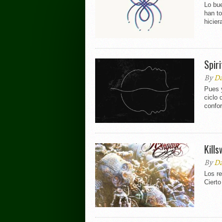
Lo bu
han t
hiciera
Spir
By
Da
Pues y
ciclo 
confor
Kill
By
Da
Los re
Cierto