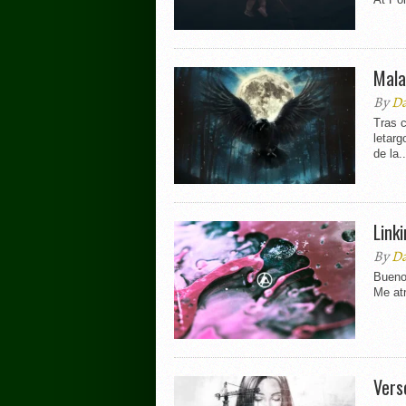
Mala
By
Da
Tras c
letarg
de la..
Link
By
Da
Bueno
Me atr
Vers