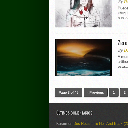
By
Da
Puede 
«Arqu
public
Zero
By
Da
A muc
artífi
esta..
Page 3 of 45
‹ Previous
1
2
ÚLTIMOS COMENTARIOS
Karam
en
Des Rocs – To Hell And Back (2