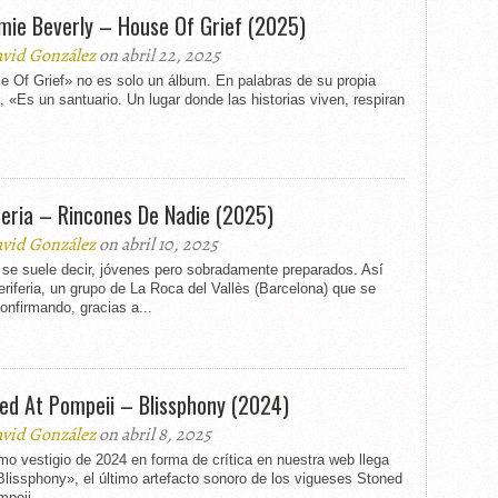
ie Beverly – House Of Grief (2025)
vid González
on abril 22, 2025
e Of Grief» no es solo un álbum. En palabras de su propia
, «Es un santuario. Un lugar donde las historias viven, respiran
feria – Rincones De Nadie (2025)
vid González
on abril 10, 2025
se suele decir, jóvenes pero sobradamente preparados. Así
riferia, un grupo de La Roca del Vallès (Barcelona) que se
onfirmando, gracias a...
ed At Pompeii – Blissphony (2024)
vid González
on abril 8, 2025
imo vestigio de 2024 en forma de crítica en nuestra web llega
lissphony», el último artefacto sonoro de los vigueses Stoned
peii....