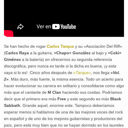
Se han hecho de rogar
Carlos Tarque
y su «Asociación Del Riff»
(
Carlos Raya
a la guitarra,
«Chapo» González
al bajo y
«Coki»
Giménez
a la batería) en ofrecernos su segunda referencia
discográfica, pero nunca es tarde si la dicha es buena, ¡y esta
vaya si lo es!. Cinco años después de
«Tarque»
, nos llega
«Vol.
2»
. Más duro, más fuerte, la misma esencia. Todo un acierto para
hacer evolucionar su carrera en solitario y consolidarse como algo
más que el cantante de
M Clan
haciendo sus cositas. Podríamos
decir que el primero era más
Free
y este segundo es más
Black
Sabbath
. Grande aquel, enorme este. Tampoco deberíamos
esperar menos si hablamos de una de las mejores voces del rock
en español y de uno de los mejores guitarristas y productores del
país, pero está muy bien que no se hayan dormido en los laureles