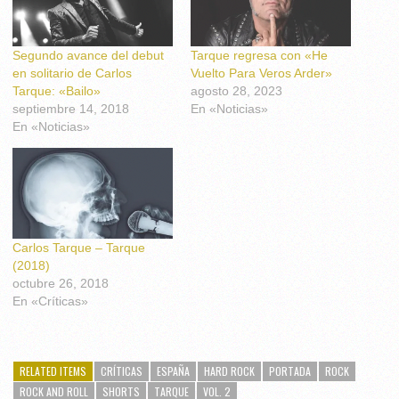
Segundo avance del debut
Tarque regresa con «He
en solitario de Carlos
Vuelto Para Veros Arder»
Tarque: «Bailo»
agosto 28, 2023
septiembre 14, 2018
En «Noticias»
En «Noticias»
Carlos Tarque – Tarque
(2018)
octubre 26, 2018
En «Críticas»
RELATED ITEMS
CRÍTICAS
ESPAÑA
HARD ROCK
PORTADA
ROCK
ROCK AND ROLL
SHORTS
TARQUE
VOL. 2