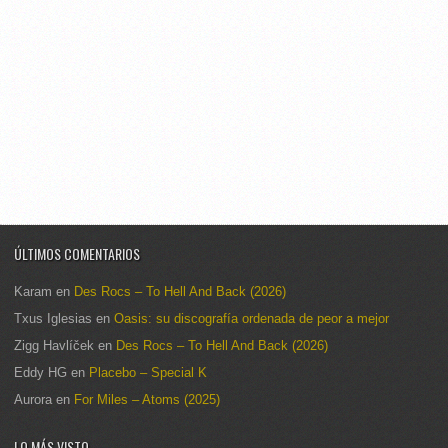
ÚLTIMOS COMENTARIOS
Karam
en
Des Rocs – To Hell And Back (2026)
Txus Iglesias
en
Oasis: su discografía ordenada de peor a mejor
Zigg Havlíček
en
Des Rocs – To Hell And Back (2026)
Eddy HG
en
Placebo – Special K
Aurora
en
For Miles – Atoms (2025)
LO MÁS VISTO