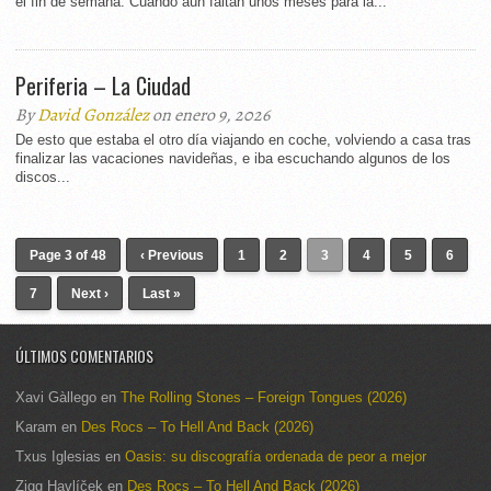
el fin de semana. Cuando aún faltan unos meses para la...
Periferia – La Ciudad
By
David González
on enero 9, 2026
De esto que estaba el otro día viajando en coche, volviendo a casa tras
finalizar las vacaciones navideñas, e iba escuchando algunos de los
discos...
Page 3 of 48
‹ Previous
1
2
3
4
5
6
7
Next ›
Last »
ÚLTIMOS COMENTARIOS
Xavi Gàllego
en
The Rolling Stones – Foreign Tongues (2026)
Karam
en
Des Rocs – To Hell And Back (2026)
Txus Iglesias
en
Oasis: su discografía ordenada de peor a mejor
Zigg Havlíček
en
Des Rocs – To Hell And Back (2026)