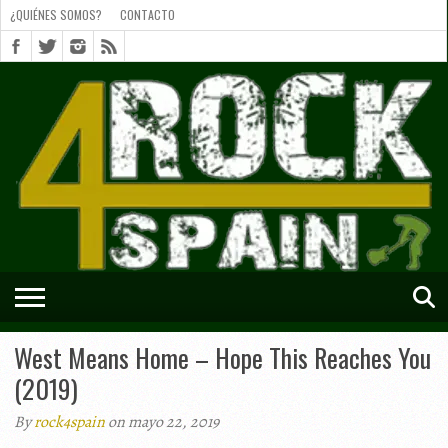
¿QUIÉNES SOMOS?
CONTACTO
¿QUIÉNES
SOMOS?
CONTACTO
SHORTS
West Means Home – Hope This Reaches You
(2019)
By
rock4spain
on mayo 22, 2019