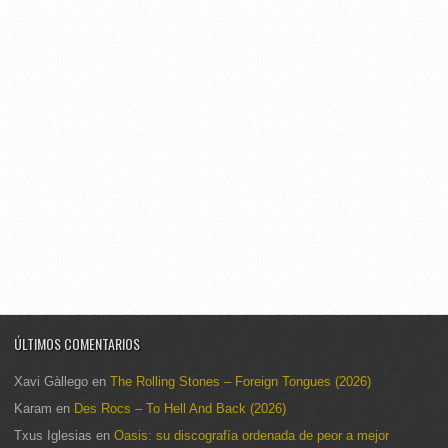
ÚLTIMOS COMENTARIOS
Xavi Gàllego
en
The Rolling Stones – Foreign Tongues (2026)
Karam
en
Des Rocs – To Hell And Back (2026)
Txus Iglesias
en
Oasis: su discografía ordenada de peor a mejor