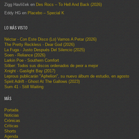
Zigg Havlíček
en
Des Rocs – To Hell And Back (2026)
Eddy HG
en
Placebo – Special K
LO MÁS VISTO
Néctar - Con Este Disco (Lo) Vamos A Petar (2026)
The Pretty Reckless - Dear God (2026)
La Fuga - Justo Después Del Silencio (2025)
Soen - Reliance (2026)
Larkin Poe - Southern Comfort
Sôber: Todos sus discos ordenados de peor a mejor
Xnight - Gaslight Bay (2017)
Leprous publicarán "Aphelion", su nuevo álbum de estudio, en agosto
Spirit Adrift - Ghost At The Gallows (2023)
Sum 41 - Still Waiting
MÁS
Portada
Noticias
Crónicas
Críticas
Shorts
Agenda