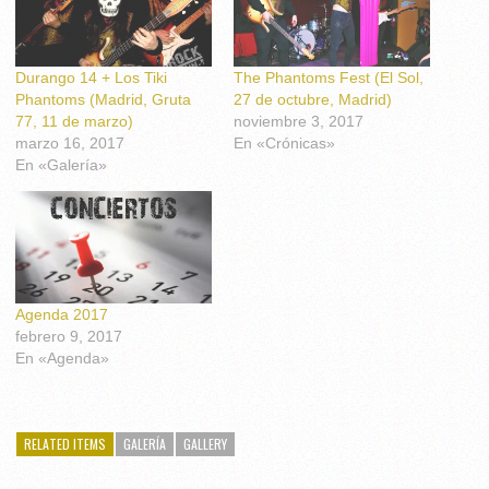
Durango 14 + Los Tiki
The Phantoms Fest (El Sol,
Phantoms (Madrid, Gruta
27 de octubre, Madrid)
77, 11 de marzo)
noviembre 3, 2017
marzo 16, 2017
En «Crónicas»
En «Galería»
Agenda 2017
febrero 9, 2017
En «Agenda»
RELATED ITEMS
GALERÍA
GALLERY