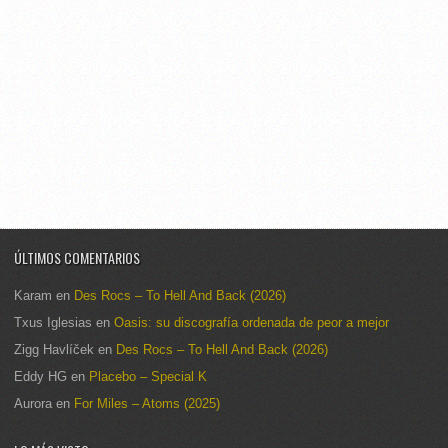
ÚLTIMOS COMENTARIOS
Karam
en
Des Rocs – To Hell And Back (2026)
Txus Iglesias
en
Oasis: su discografía ordenada de peor a mejor
Zigg Havlíček
en
Des Rocs – To Hell And Back (2026)
Eddy HG
en
Placebo – Special K
Aurora
en
For Miles – Atoms (2025)