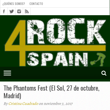
¿QUIÉNES SOMOS?
CONTACTO
¿QUIÉNES
SOMOS?
CONTACTO
SHORTS
The Phantoms Fest (El Sol, 27 de octubre,
Madrid)
By
Cristina Cuadrado
on noviembre 3, 2017