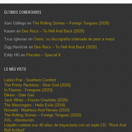
ÚLTIMOS COMENTARIOS
Xavi Gàllego
en
The Rolling Stones – Foreign Tongues (2026)
Karam
en
Des Rocs – To Hell And Back (2026)
Txus Iglesias
en
Oasis: su discografía ordenada de peor a mejor
Zigg Havlíček
en
Des Rocs – To Hell And Back (2026)
Eddy HG
en
Placebo – Special K
LO MÁS VISTO
Larkin Poe - Southern Comfort
The Pretty Reckless - Dear God (2026)
In Flames - Foregone (2023)
Dikers - Dale Gas
Jack White – Frozen Charlotte (2026)
The Menzingers - Hello Exile (2019)
Norwald - Madness And Heroes (2019)
The Rolling Stones – Foreign Tongues (2026)
XXL - Absolución
Loquillo celebra sus 40 años de trayectoria con un triple CD: "Rock And
Roll Actitud"