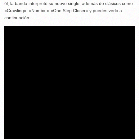
él, la banda interpretó su nuevo single, además de clásicos como
«Crawling», «Numb» o «One Step Closer» y puedes verlo a
continuación: