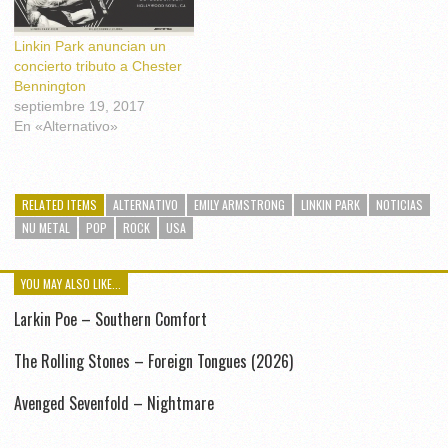
Linkin Park anuncian un
concierto tributo a Chester
Bennington
septiembre 19, 2017
En «Alternativo»
RELATED ITEMS
ALTERNATIVO
EMILY ARMSTRONG
LINKIN PARK
NOTICIAS
NU METAL
POP
ROCK
USA
YOU MAY ALSO LIKE...
Larkin Poe – Southern Comfort
The Rolling Stones – Foreign Tongues (2026)
Avenged Sevenfold – Nightmare