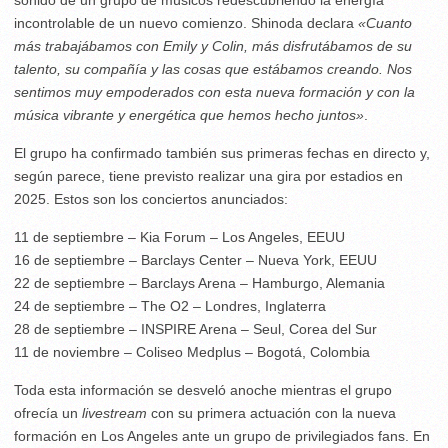
sonido de un grupo de músicos redescubriendo la energía
incontrolable de un nuevo comienzo. Shinoda declara
«Cuanto
más trabajábamos con Emily y Colin, más disfrutábamos de su
talento, su compañía y las cosas que estábamos creando. Nos
sentimos muy empoderados con esta nueva formación y con la
música vibrante y energética que hemos hecho juntos»
.
El grupo ha confirmado también sus primeras fechas en directo y,
según parece, tiene previsto realizar una gira por estadios en
2025. Estos son los conciertos anunciados:
11 de septiembre – Kia Forum – Los Angeles, EEUU
16 de septiembre – Barclays Center – Nueva York, EEUU
22 de septiembre – Barclays Arena – Hamburgo, Alemania
24 de septiembre – The O2 – Londres, Inglaterra
28 de septiembre – INSPIRE Arena – Seul, Corea del Sur
11 de noviembre – Coliseo Medplus – Bogotá, Colombia
Toda esta información se desveló anoche mientras el grupo
ofrecía un
livestream
con su primera actuación con la nueva
formación en Los Angeles ante un grupo de privilegiados fans. En