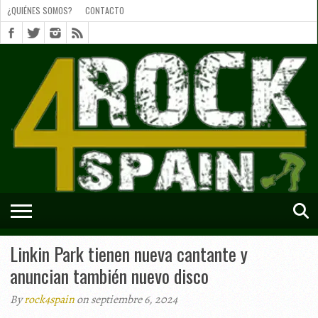
¿QUIÉNES SOMOS?
CONTACTO
¿QUIÉNES
SOMOS?
CONTACTO
SHORTS
Linkin Park tienen nueva cantante y
anuncian también nuevo disco
By
rock4spain
on septiembre 6, 2024