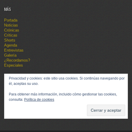
MÁS
Portada
Noticias
Crónicas
Críticas
Shorts
Agenda
Entrevistas
Galería
¿Recordamos?
Especiales
Privacidad y cookies: este sitio usa cookies. Si continúas navegando por
él, aceptas su uso.
Para obtener más información, incluido cómo gestionar las cookies,
consulta:
Política de cookies