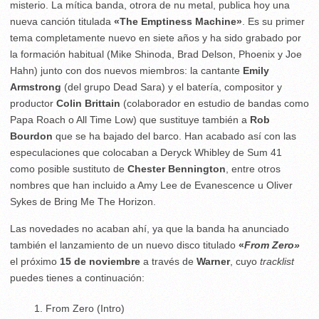
misterio. La mítica banda, otrora de nu metal, publica hoy una
nueva canción titulada
«The Emptiness Machine»
. Es su primer
tema completamente nuevo en siete años y ha sido grabado por
la formación habitual (Mike Shinoda, Brad Delson, Phoenix y Joe
Hahn) junto con dos nuevos miembros: la cantante
Emily
Armstrong
(del grupo Dead Sara) y el batería, compositor y
productor
Colin Brittain
(colaborador en estudio de bandas como
Papa Roach o All Time Low) que sustituye también a
Rob
Bourdon
que se ha bajado del barco. Han acabado así con las
especulaciones que colocaban a Deryck Whibley de Sum 41
como posible sustituto de
Chester Bennington
, entre otros
nombres que han incluido a Amy Lee de Evanescence u Oliver
Sykes de Bring Me The Horizon.
Las novedades no acaban ahí, ya que la banda ha anunciado
también el lanzamiento de un nuevo disco titulado
«
From Zero»
el próximo
15 de noviembre
a través de
Warner
, cuyo
tracklist
puedes tienes a continuación:
From Zero (Intro)