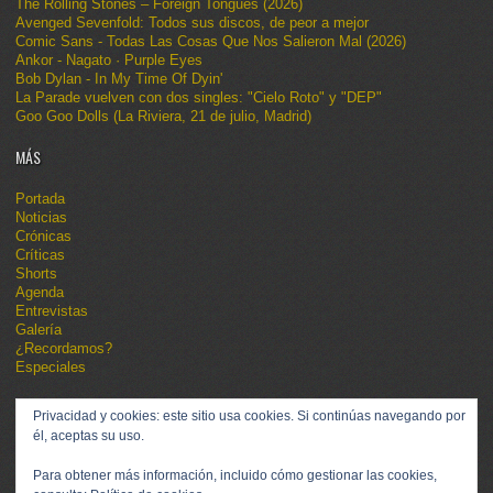
The Rolling Stones – Foreign Tongues (2026)
Avenged Sevenfold: Todos sus discos, de peor a mejor
Comic Sans - Todas Las Cosas Que Nos Salieron Mal (2026)
Ankor - Nagato · Purple Eyes
Bob Dylan - In My Time Of Dyin'
La Parade vuelven con dos singles: "Cielo Roto" y "DEP"
Goo Goo Dolls (La Riviera, 21 de julio, Madrid)
MÁS
Portada
Noticias
Crónicas
Críticas
Shorts
Agenda
Entrevistas
Galería
¿Recordamos?
Especiales
Privacidad y cookies: este sitio usa cookies. Si continúas navegando por
él, aceptas su uso.
Para obtener más información, incluido cómo gestionar las cookies,