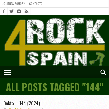
¿QUIÉNES SOMOS?
CONTACTO
¿QUIÉNES
SOMOS?
CONTACTO
SHORTS
ALL POSTS TAGGED "144"
Dekta – 144 (2024)