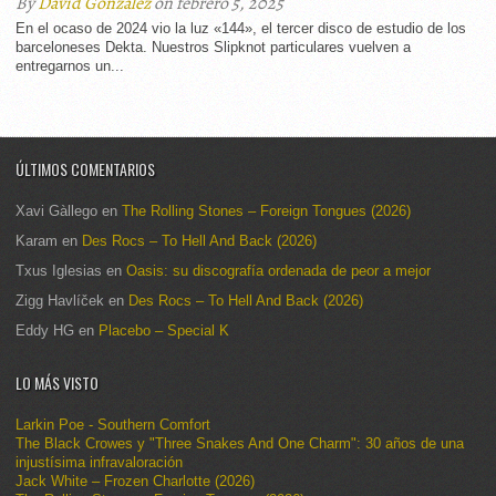
By
David González
on febrero 5, 2025
En el ocaso de 2024 vio la luz «144», el tercer disco de estudio de los
barceloneses Dekta. Nuestros Slipknot particulares vuelven a
entregarnos un...
ÚLTIMOS COMENTARIOS
Xavi Gàllego
en
The Rolling Stones – Foreign Tongues (2026)
Karam
en
Des Rocs – To Hell And Back (2026)
Txus Iglesias
en
Oasis: su discografía ordenada de peor a mejor
Zigg Havlíček
en
Des Rocs – To Hell And Back (2026)
Eddy HG
en
Placebo – Special K
LO MÁS VISTO
Larkin Poe - Southern Comfort
The Black Crowes y "Three Snakes And One Charm": 30 años de una
injustísima infravaloración
Jack White – Frozen Charlotte (2026)