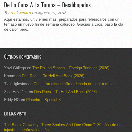
De La Cuna A La Tumba – Desdibujados
By
rock4spain
on agosto 10, 2018
Aquí estamos, un viernes más, preparados para refrescaros con un
temazo un nuevo fin de semana caluroso. Gracias a Dios, pasó la ola
de calor, pero...
ÚLTIMOS COMENTARIOS
Xavi Gàllego
en
The Rolling Stones – Foreign Tongues (2026)
Karam
en
Des Rocs – To Hell And Back (2026)
Txus Iglesias
en
Oasis: su discografía ordenada de peor a mejor
Zigg Havlíček
en
Des Rocs – To Hell And Back (2026)
Eddy HG
en
Placebo – Special K
LO MÁS VISTO
The Black Crowes y "Three Snakes And One Charm": 30 años de una
injustísima infravaloración