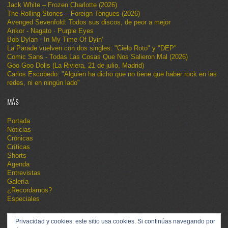
Jack White – Frozen Charlotte (2026)
The Rolling Stones – Foreign Tongues (2026)
Avenged Sevenfold: Todos sus discos, de peor a mejor
Ankor - Nagato · Purple Eyes
Bob Dylan - In My Time Of Dyin'
La Parade vuelven con dos singles: "Cielo Roto" y "DEP"
Comic Sans - Todas Las Cosas Que Nos Salieron Mal (2026)
Goo Goo Dolls (La Riviera, 21 de julio, Madrid)
Carlos Escobedo: "Alguien ha dicho que no tiene que haber rock en las
redes, ni en ningún lado"
MÁS
Portada
Noticias
Crónicas
Críticas
Shorts
Agenda
Entrevistas
Galería
¿Recordamos?
Especiales
Privacidad y cookies: este sitio usa cookies. Si continúas navegando por