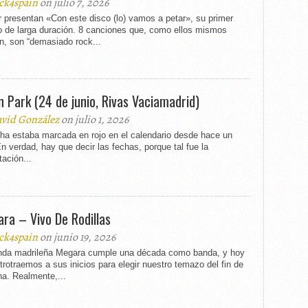
ck4spain
on julio 7, 2026
 presentan «Con este disco (lo) vamos a petar», su primer
o de larga duración. 8 canciones que, como ellos mismos
n, son “demasiado rock...
in Park (24 de junio, Rivas Vaciamadrid)
vid González
on julio 1, 2026
cha estaba marcada en rojo en el calendario desde hace un
n verdad, hay que decir las fechas, porque tal fue la
ación...
ra – Vivo De Rodillas
ck4spain
on junio 19, 2026
nda madrileña Megara cumple una década como banda, y hoy
trotraemos a sus inicios para elegir nuestro temazo del fin de
a. Realmente,...