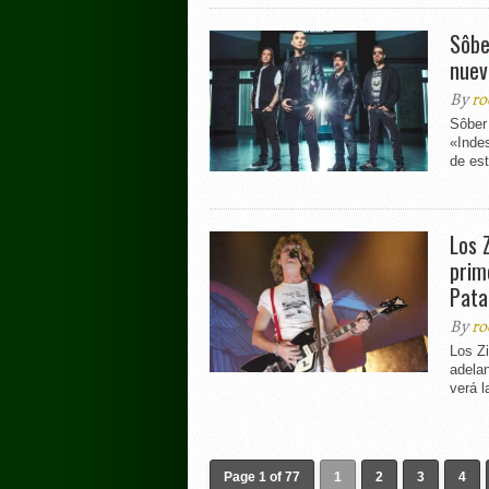
Sôbe
nuev
By
ro
Sôber
«Indes
de es
Los 
prim
Pata
By
ro
Los Z
adela
verá la
Page 1 of 77
1
2
3
4