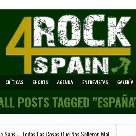
CRÍTICAS
SHORTS
AGENDA
ENTREVISTAS
GALERÍA
ALL POSTS TAGGED "ESPAÑA
c Sans – Todas Las Cosas Que Nos Salieron Mal