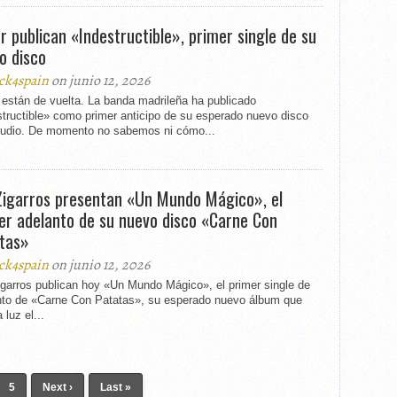
r publican «Indestructible», primer single de su
o disco
ck4spain
on junio 12, 2026
 están de vuelta. La banda madrileña ha publicado
tructible» como primer anticipo de su esperado nuevo disco
tudio. De momento no sabemos ni cómo...
Zigarros presentan «Un Mundo Mágico», el
er adelanto de su nuevo disco «Carne Con
tas»
ck4spain
on junio 12, 2026
igarros publican hoy «Un Mundo Mágico», el primer single de
nto de «Carne Con Patatas», su esperado nuevo álbum que
 luz el...
5
Next ›
Last »