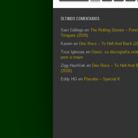
ÚLTIMOS COMENTARIOS
Xavi Gàllego
en
The Rolling Stones – Fore
Tongues (2026)
Karam
en
Des Rocs – To Hell And Back (2
Txus Iglesias
en
Oasis: su discografía ord
peor a mejor
Zigg Havlíček
en
Des Rocs – To Hell And 
(2026)
Eddy HG
en
Placebo – Special K