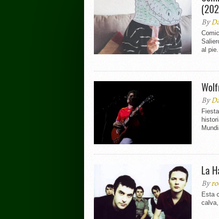
(202
By
Da
Comic
Salier
al pie.
Wolf
By
Da
Fiesta
histo
Mundia
La H
By
ro
Esta c
calva,