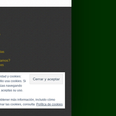
s
tas
damos?
les
idad y cookies:
itio usa cookies. Si
núas navegando
, aceptas su uso.
obtener más información, incluido cómo
nar las cookies, consulta:
Política de cookies