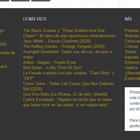
LO MÁS VISTO
MÁS
ign
The Black Crowes y "Three Snakes And One
Portada
Charm": 30 años de una injustísima infravaloración
Noticias
Jack White – Frozen Charlotte (2026)
Crónica
026)
The Rolling Stones – Foreign Tongues (2026)
Críticas
Avenged Sevenfold: Todos sus discos, de peor a
Shorts
enada de
mejor
Agenda
Ankor - Nagato · Purple Eyes
Entrevis
Back
Bob Dylan - In My Time Of Dyin'
Galería
La Parade vuelven con dos singles: "Cielo Roto" y
¿Recor
"DEP"
Especia
Comic Sans - Todas Las Cosas Que Nos Salieron
Mal (2026)
Privac
Goo Goo Dolls (La Riviera, 21 de julio, Madrid)
este s
Carlos Escobedo: "Alguien ha dicho que no tiene
conti
que haber rock en las redes, ni en ningún lado"
por él
Para 
gestio