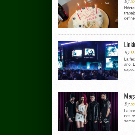
By
ro
Néctar
trabaj
define
Link
By
Da
La fe
año. E
expect
Mega
By
ro
La ba
nos re
seman