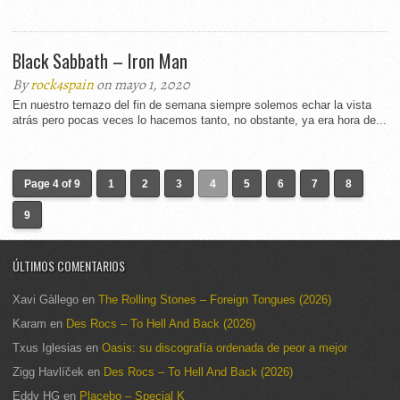
Black Sabbath – Iron Man
By
rock4spain
on mayo 1, 2020
En nuestro temazo del fin de semana siempre solemos echar la vista
atrás pero pocas veces lo hacemos tanto, no obstante, ya era hora de...
Page 4 of 9
1
2
3
4
5
6
7
8
9
ÚLTIMOS COMENTARIOS
Xavi Gàllego
en
The Rolling Stones – Foreign Tongues (2026)
Karam
en
Des Rocs – To Hell And Back (2026)
Txus Iglesias
en
Oasis: su discografía ordenada de peor a mejor
Zigg Havlíček
en
Des Rocs – To Hell And Back (2026)
Eddy HG
en
Placebo – Special K