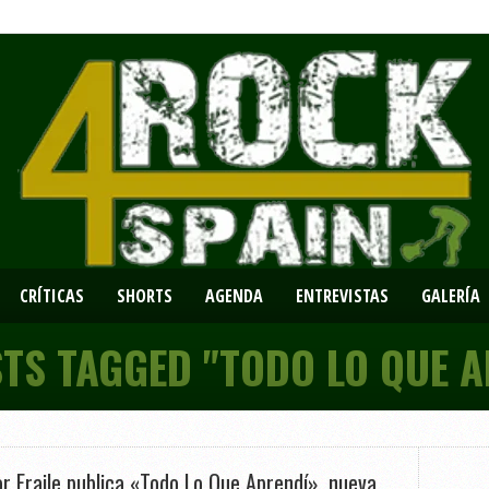
CRÍTICAS
SHORTS
AGENDA
ENTREVISTAS
GALERÍA
STS TAGGED "TODO LO QUE A
or Fraile publica «Todo Lo Que Aprendí», nueva