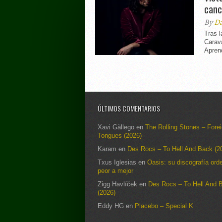
canc
By
Da
Tras l
Carav
Aprend
ÚLTIMOS COMENTARIOS
Xavi Gàllego
en
The Rolling Stones – Fore
Tongues (2026)
Karam
en
Des Rocs – To Hell And Back (2
Txus Iglesias
en
Oasis: su discografía ord
peor a mejor
Zigg Havlíček
en
Des Rocs – To Hell And 
(2026)
Eddy HG
en
Placebo – Special K