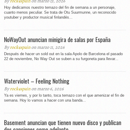
By
rock4spain
on marzo 13, 2026
Hoy dedicamos nuestro temazo del fin de semana a un personaje,
cuanto menos peculiar. Se trata de Otu Suurmunne, un reconocido
youtuber y productor musical finlandés...
NoWayOut anuncian minigira de salas por España
By
rock4spain
on marzo 11, 2026
Después de hacer un sold out en la sala Apolo de Barcelona el pasado
22 de noviembre, No Way Out se suben a su furgoneta para llevar...
Waterviolet – Feeling Nothing
By
rock4spain
on marzo 6, 2026
Ya es viernes, y por lo tanto, toca temazo con el que amenizar el fin de
semana. Hoy lo vamos a hacer con una banda...
Basement anuncian que tienen nuevo disco y publican
dos canciones como adelanto