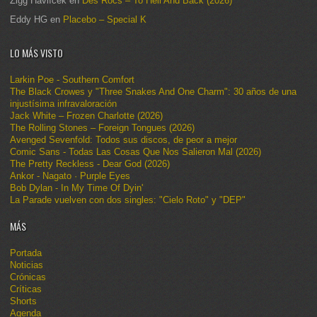
Zigg Havlíček
en
Des Rocs – To Hell And Back (2026)
Eddy HG
en
Placebo – Special K
LO MÁS VISTO
Larkin Poe - Southern Comfort
The Black Crowes y "Three Snakes And One Charm": 30 años de una
injustísima infravaloración
Jack White – Frozen Charlotte (2026)
The Rolling Stones – Foreign Tongues (2026)
Avenged Sevenfold: Todos sus discos, de peor a mejor
Comic Sans - Todas Las Cosas Que Nos Salieron Mal (2026)
The Pretty Reckless - Dear God (2026)
Ankor - Nagato · Purple Eyes
Bob Dylan - In My Time Of Dyin'
La Parade vuelven con dos singles: "Cielo Roto" y "DEP"
MÁS
Portada
Noticias
Crónicas
Críticas
Shorts
Agenda