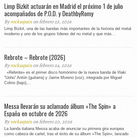
Limp Bizkit actuarán en Madrid el próximo 1 de julio
acompañados de P.O.D. y DeathbyRomy
By
rock4spain
on febrero 25, 2026
Limp Bizkit, una de las bandas más importantes de la historia del metal
moderno y uno de los grupos líderes del nu metal y que más...
Rebrote – Rebrote (2026)
By
rock4spain
on febrero 24, 2026
«Rebrote» es el primer disco homónimo de la nueva banda de Iñaki
“Uoho” Antón (guitarra) y Jaime Moreno (voz), integrada por Miguel
Colino (bajo),...
Messa llevarán su aclamado álbum «The Spin» a
España en octubre de 2026
By
rock4spain
on febrero 20, 2026
La banda italiana Messa acaba de anunciar su primera gira europea
como cabeza de cartel, tras el éxito de su álbum «The Spin», lanzado