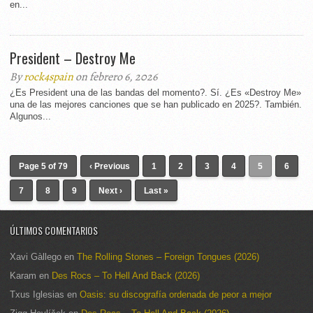
en...
President – Destroy Me
By
rock4spain
on febrero 6, 2026
¿Es President una de las bandas del momento?. Sí. ¿Es «Destroy Me»
una de las mejores canciones que se han publicado en 2025?. También.
Algunos...
Page 5 of 79
‹ Previous
1
2
3
4
5
6
7
8
9
Next ›
Last »
ÚLTIMOS COMENTARIOS
Xavi Gàllego
en
The Rolling Stones – Foreign Tongues (2026)
Karam
en
Des Rocs – To Hell And Back (2026)
Txus Iglesias
en
Oasis: su discografía ordenada de peor a mejor