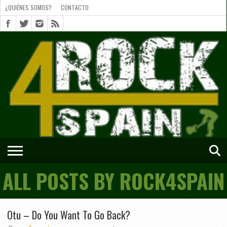
¿QUIÉNES SOMOS?
CONTACTO
¿QUIÉNES
SOMOS?
CONTACTO
SHORTS
ALL POSTS BY ROCK4SPAIN
Otu – Do You Want To Go Back?