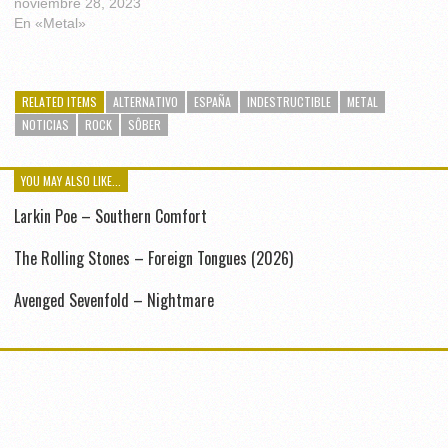
noviembre 28, 2023
En «Metal»
RELATED ITEMS
ALTERNATIVO
ESPAÑA
INDESTRUCTIBLE
METAL
NOTICIAS
ROCK
SÔBER
YOU MAY ALSO LIKE...
Larkin Poe – Southern Comfort
The Rolling Stones – Foreign Tongues (2026)
Avenged Sevenfold – Nightmare