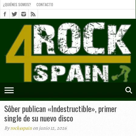
¿QUIÉNES SOMOS?
CONTACTO
¿QUIÉNES
SOMOS?
CONTACTO
SHORTS
Sôber publican «Indestructible», primer
single de su nuevo disco
By
rock4spain
on junio 12, 2026