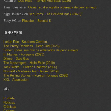
Karam
en
Des Rocs – To Hell And Back (2026)
Txus Iglesias
en
Oasis: su discografía ordenada de peor a mejor
Zigg Havlíček
en
Des Rocs – To Hell And Back (2026)
Eddy HG
en
Placebo – Special K
LO MÁS VISTO
Larkin Poe - Southern Comfort
The Pretty Reckless - Dear God (2026)
Sôber: Todos sus discos ordenados de peor a mejor
In Flames - Foregone (2023)
Dikers - Dale Gas
The Menzingers - Hello Exile (2019)
Jack White – Frozen Charlotte (2026)
Norwald - Madness And Heroes (2019)
The Rolling Stones – Foreign Tongues (2026)
XXL - Absolución
MÁS
Portada
Noticias
Crónicas
Críticas