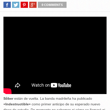
0 COMMENTS
Sôber
están de vuelta. La banda madrileña ha publicado
«Indestructible»
como primer anticipo de su esperado nuevo
disco de estudio. De momento no sabemos ni cómo se llamará ni