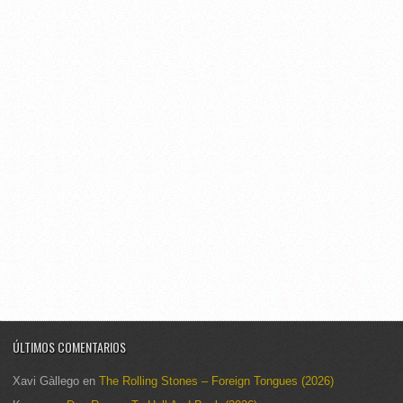
ÚLTIMOS COMENTARIOS
Xavi Gàllego
en
The Rolling Stones – Foreign Tongues (2026)