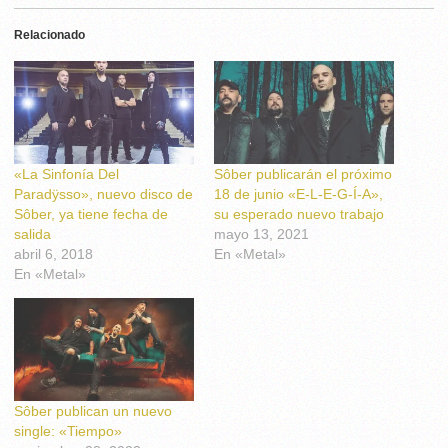
Relacionado
«La Sinfonía Del
Sôber publicarán el próximo
Paradÿsso», nuevo disco de
18 de junio «E-L-E-G-Í-A»,
Sôber, ya tiene fecha de
su esperado nuevo trabajo
salida
mayo 13, 2021
abril 6, 2018
En «Metal»
En «Metal»
Sôber publican un nuevo
single: «Tiempo»