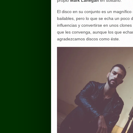
propio
Mark Lanegan
en solitario.
El disco en su conjunto es un magnífico
bailables, pero lo que se echa un poco
influencias y convertirse en unos clon
que les convenga, aunque los que ech
agradezcamos discos como éste.