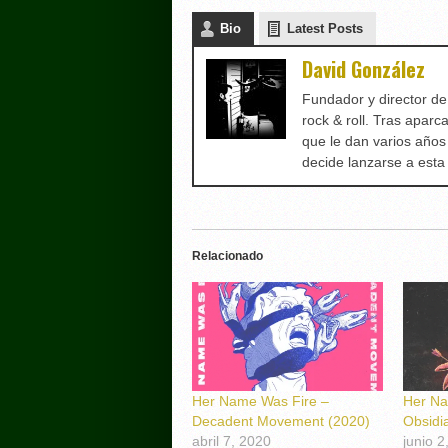
Bio
Latest Posts
David González
Fundador y director d
rock & roll. Tras aparc
que le dan varios años
decide lanzarse a est
Relacionado
Her Name Was Fire –
Her Na
Decadent Movement (2020)
Obsidi
abril 7, 2020
junio 2