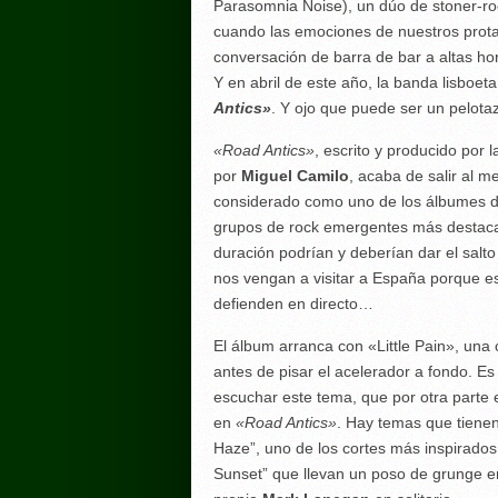
Parasomnia Noise), un dúo de stoner-roc
cuando las emociones de nuestros protag
conversación de barra de bar a altas ho
Y en abril de este año, la banda lisboet
Antics»
. Y ojo que puede ser un pelot
«Road Antics»
, escrito y producido por
por
Miguel Camilo
, acaba de salir al m
considerado como uno de los álbumes d
grupos de rock emergentes más destaca
duración podrían y deberían dar el salt
nos vengan a visitar a España porque es
defienden en directo…
El álbum arranca con «Little Pain», una
antes de pisar el acelerador a fondo. Es
escuchar este tema, que por otra parte
en
«Road Antics»
. Hay temas que tiene
Haze”, uno de los cortes más inspirado
Sunset” que llevan un poso de grunge e