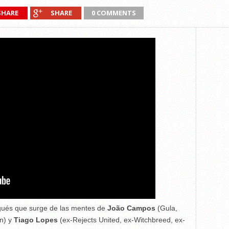
SHARE
SHARE
0 COMMENTS
ués que surge de las mentes de
João Campos
(Gula,
n) y
Tiago Lopes
(ex-Rejects United, ex-Witchbreed, ex-