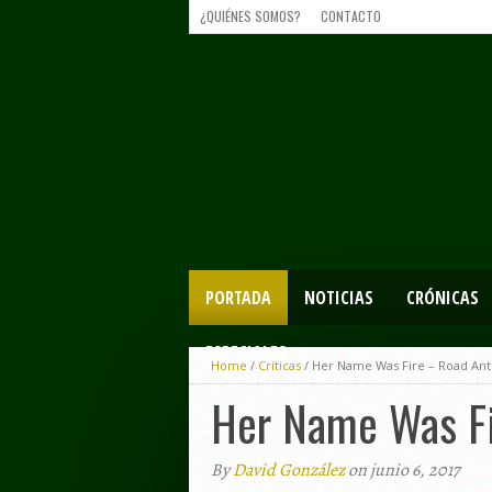
¿QUIÉNES SOMOS?
CONTACTO
PORTADA
NOTICIAS
CRÓNICAS
ESPECIALES
Home
/
Críticas
/
Her Name Was Fire – Road Anti
Her Name Was Fi
By
David González
on junio 6, 2017