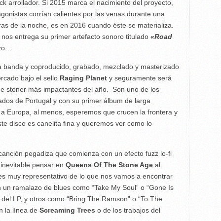
k arrollador. Si 2015 marca el nacimiento del proyecto,
onistas corrían calientes por las venas durante una
ras de la noche, es en 2016 cuando éste se materializa.
a nos entrega su primer artefacto sonoro titulado
«Road
azo…
 la banda y coproducido, grabado, mezclado y masterizado
ercado bajo el sello
Raging Planet
y seguramente será
e stoner más impactantes del año. Son uno de los
dos de Portugal y con su primer álbum de larga
o a Europa, al menos, esperemos que crucen la frontera y
te disco es canelita fina y queremos ver como lo
 canción pegadiza que comienza con un efecto fuzz lo-fi
 inevitable pensar en
Queens Of The Stone Age
al
 es muy representativo de lo que nos vamos a encontrar
n un ramalazo de blues como “Take My Soul” o “Gone Is
s del LP, y otros como “Bring The Ramson” o “To The
n la línea de
Screaming Trees
o de los trabajos del