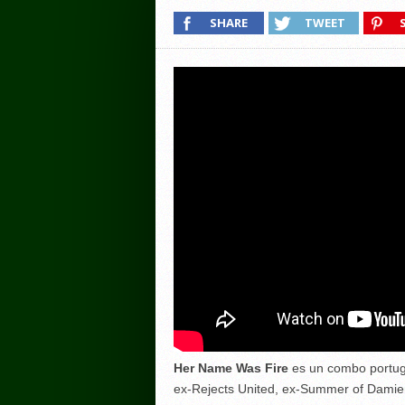
SHARE
TWEET
Her Name Was Fire
es un combo portug
ex-Rejects United, ex-Summer of Damie