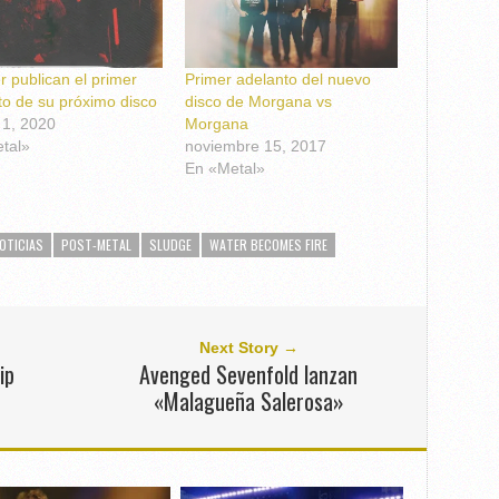
r publican el primer
Primer adelanto del nuevo
to de su próximo disco
disco de Morgana vs
 1, 2020
Morgana
tal»
noviembre 15, 2017
En «Metal»
OTICIAS
POST-METAL
SLUDGE
WATER BECOMES FIRE
Next Story →
ip
Avenged Sevenfold lanzan
«Malagueña Salerosa»