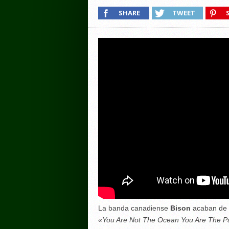
SHARE
TWEET
La banda canadiense
Bison
acaban de p
«You Are Not The Ocean You Are The Pa