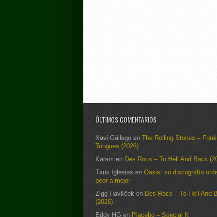
ÚLTIMOS COMENTARIOS
Xavi Gàllego
en
The Rolling Stones – Fore
Tongues (2026)
Karam
en
Des Rocs – To Hell And Back (2
Txus Iglesias
en
Oasis: su discografía ord
peor a mejor
Zigg Havlíček
en
Des Rocs – To Hell And 
(2026)
Eddy HG
en
Placebo – Special K