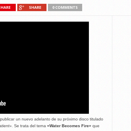
SHARE
SHARE
0 COMMENTS
ublicar un nuevo adelanto de su próximo disco titulado
tient»
. Se trata del tema
«Water Becomes Fire»
que