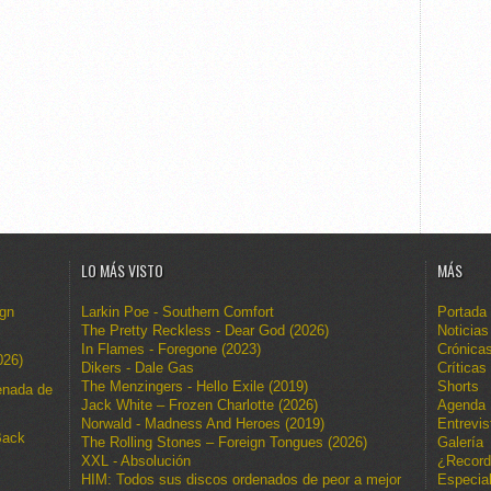
LO MÁS VISTO
MÁS
ign
Larkin Poe - Southern Comfort
Portada
The Pretty Reckless - Dear God (2026)
Noticias
In Flames - Foregone (2023)
Crónica
026)
Dikers - Dale Gas
Críticas
The Menzingers - Hello Exile (2019)
Shorts
enada de
Jack White – Frozen Charlotte (2026)
Agenda
Norwald - Madness And Heroes (2019)
Entrevis
Back
The Rolling Stones – Foreign Tongues (2026)
Galería
XXL - Absolución
¿Recor
HIM: Todos sus discos ordenados de peor a mejor
Especia