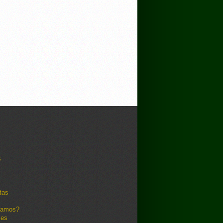
s
tas
damos?
les