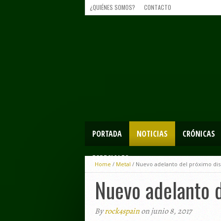
¿QUIÉNES SOMOS?
CONTACTO
PORTADA
NOTICIAS
CRÓNICAS
ESPECIALES
Home
/
Metal
/
Nuevo adelanto del próximo dis
Nuevo adelanto d
By
rock4spain
on junio 8, 2017