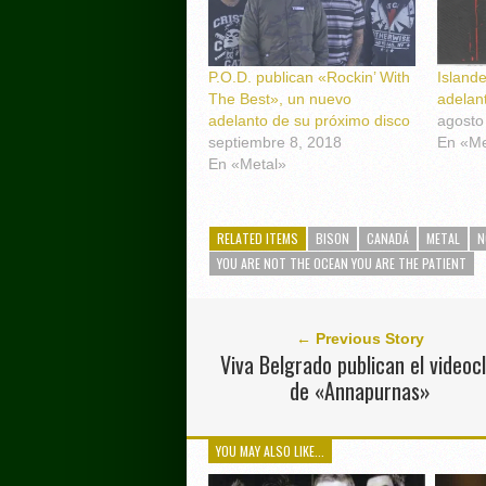
P.O.D. publican «Rockin’ With
Islande
The Best», un nuevo
adelan
adelanto de su próximo disco
agosto
septiembre 8, 2018
En «Me
En «Metal»
RELATED ITEMS
BISON
CANADÁ
METAL
N
YOU ARE NOT THE OCEAN YOU ARE THE PATIENT
← Previous Story
Viva Belgrado publican el videocl
de «Annapurnas»
YOU MAY ALSO LIKE...