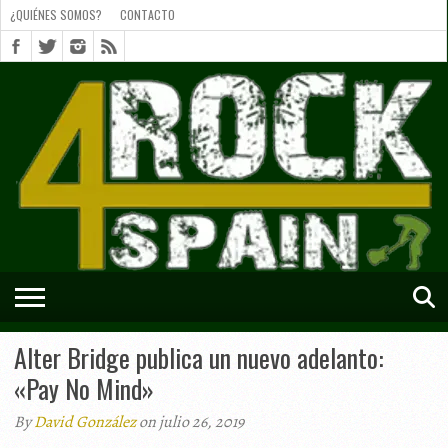
¿QUIÉNES SOMOS?
CONTACTO
¿QUIÉNES
SOMOS?
CONTACTO
SHORTS
Alter Bridge publica un nuevo adelanto:
«Pay No Mind»
By
David González
on julio 26, 2019