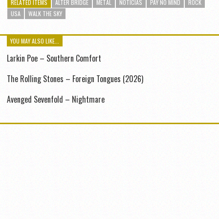
RELATED ITEMS
ALTER BRIDGE
METAL
NOTICIAS
PAY NO MIND
ROCK
USA
WALK THE SKY
YOU MAY ALSO LIKE...
Larkin Poe – Southern Comfort
The Rolling Stones – Foreign Tongues (2026)
Avenged Sevenfold – Nightmare