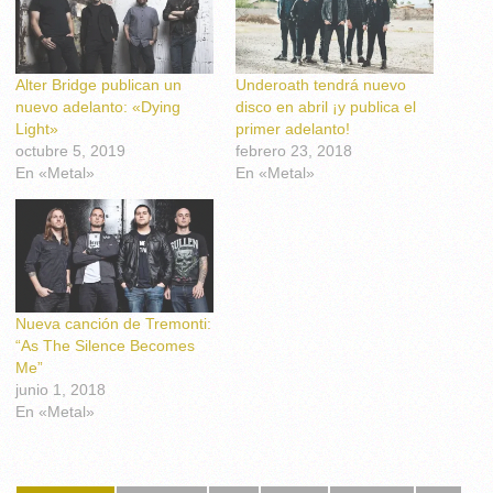
Alter Bridge publican un
Underoath tendrá nuevo
nuevo adelanto: «Dying
disco en abril ¡y publica el
Light»
primer adelanto!
octubre 5, 2019
febrero 23, 2018
En «Metal»
En «Metal»
Nueva canción de Tremonti:
“As The Silence Becomes
Me”
junio 1, 2018
En «Metal»