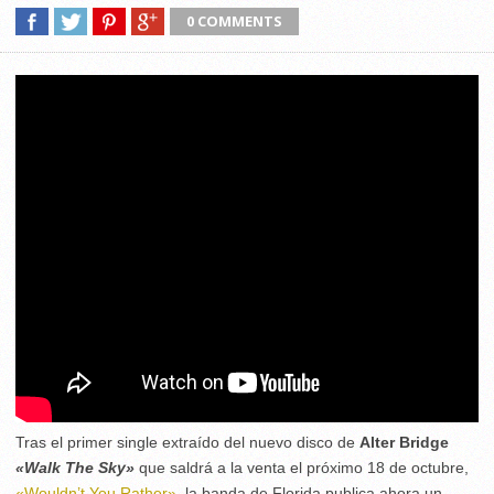
0 COMMENTS
Tras el primer single extraído del nuevo disco de
Alter Bridge
«Walk The Sky»
que saldrá a la venta el próximo 18 de octubre,
«Wouldn’t You Rather»
, la banda de Florida publica ahora un