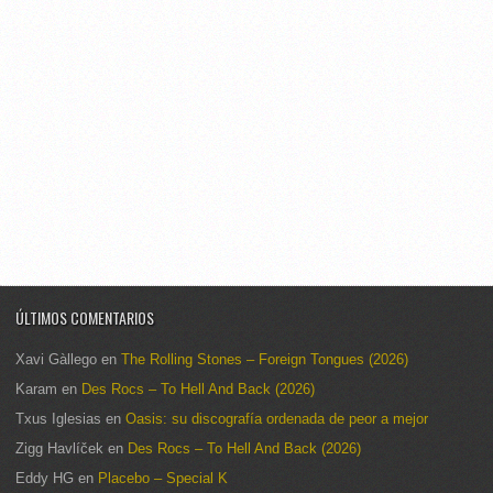
ÚLTIMOS COMENTARIOS
Xavi Gàllego
en
The Rolling Stones – Foreign Tongues (2026)
Karam
en
Des Rocs – To Hell And Back (2026)
Txus Iglesias
en
Oasis: su discografía ordenada de peor a mejor
Zigg Havlíček
en
Des Rocs – To Hell And Back (2026)
Eddy HG
en
Placebo – Special K