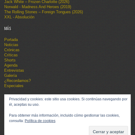
Jack White – Frozen Charlotte (2026)
Norwald - Madness And Heroes (2019)
The Rolling Stones – Foreign Tongues (2026)
XXL - Absolución
MÁS
Portada
Noticias
Crónicas
Críticas
Shorts
Agenda
Entrevistas
Galería
¿Recordamos?
Especiales
Privacidad y cookies: este sitio usa cookies. Si continúas navegando por
él, aceptas su uso.
Para obtener más información, incluido cómo gestionar las cookies,
consulta:
Política de cookies