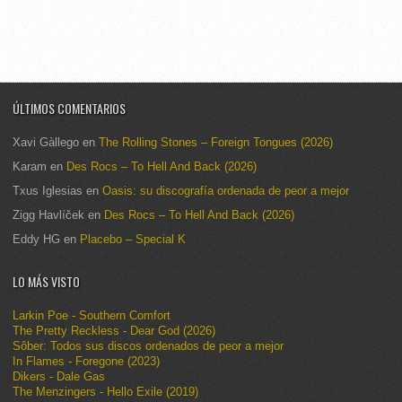
ÚLTIMOS COMENTARIOS
Xavi Gàllego
en
The Rolling Stones – Foreign Tongues (2026)
Karam
en
Des Rocs – To Hell And Back (2026)
Txus Iglesias
en
Oasis: su discografía ordenada de peor a mejor
Zigg Havlíček
en
Des Rocs – To Hell And Back (2026)
Eddy HG
en
Placebo – Special K
LO MÁS VISTO
Larkin Poe - Southern Comfort
The Pretty Reckless - Dear God (2026)
Sôber: Todos sus discos ordenados de peor a mejor
In Flames - Foregone (2023)
Dikers - Dale Gas
The Menzingers - Hello Exile (2019)