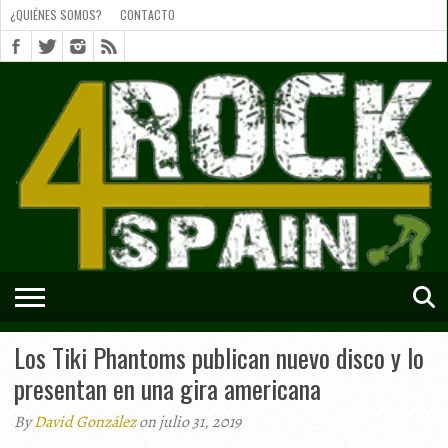
¿QUIÉNES SOMOS?
CONTACTO
¿QUIÉNES
SOMOS?
CONTACTO
SHORTS
Los Tiki Phantoms publican nuevo disco y lo
presentan en una gira americana
By
David González
on julio 31, 2019