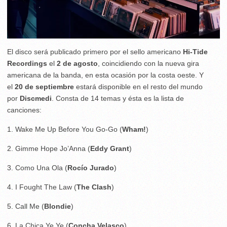
El disco será publicado primero por el sello americano
Hi-Tide
Recordings
el
2 de agosto
, coincidiendo con la nueva gira
americana de la banda, en esta ocasión por la costa oeste. Y
el
20 de septiembre
estará disponible en el resto del mundo
por
Discmedi
. Consta de 14 temas y ésta es la lista de
canciones:
1. Wake Me Up Before You Go-Go (
Wham!
)
2. Gimme Hope Jo’Anna (
Eddy Grant
)
3. Como Una Ola (
Rocío Jurado
)
4. I Fought The Law (
The Clash
)
5. Call Me (
Blondie
)
6. La Chica Ye Ye (
Concha Velasco
)