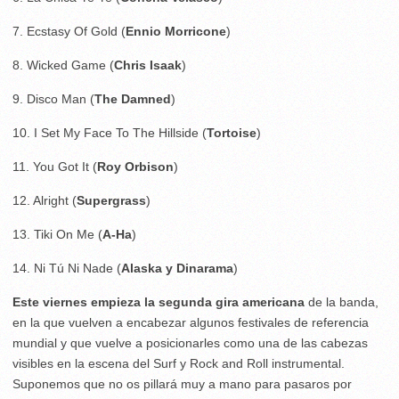
7. Ecstasy Of Gold (
Ennio Morricone
)
8. Wicked Game (
Chris Isaak
)
9. Disco Man (
The Damned
)
10. I Set My Face To The Hillside (
Tortoise
)
11. You Got It (
Roy Orbison
)
12. Alright (
Supergrass
)
13. Tiki On Me (
A-Ha
)
14. Ni Tú Ni Nade (
Alaska y Dinarama
)
Este viernes empieza la segunda gira americana
de la banda,
en la que vuelven a encabezar algunos festivales de referencia
mundial y que vuelve a posicionarles como una de las cabezas
visibles en la escena del Surf y Rock and Roll instrumental.
Suponemos que no os pillará muy a mano para pasaros por