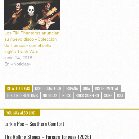
Los Tiki Phantoms anuncian
su nuevo disco «Colección
de Huesos» con el sello
inglés Trash Wax
junio 14, 2018
En «Noticias»
RELATED ITEMS
DISCO GUATEQUE
ESPAÑA
GIRA
INSTRUMENTAL
LOS TIKI PHANTOMS
NOTICIAS
ROCK
ROCK SURFERO
SURF
USA
YOU MAY ALSO LIKE...
Larkin Poe – Southern Comfort
The Rolling Stones – Foreign Tongues (2026)