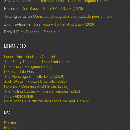
Xavi Gàllego
en
The Rolling Stones – Foreign Tongues (2026)
Karam
en
Des Rocs – To Hell And Back (2026)
Txus Iglesias
en
Oasis: su discografía ordenada de peor a mejor
Zigg Havlíček
en
Des Rocs – To Hell And Back (2026)
Eddy HG
en
Placebo – Special K
LO MÁS VISTO
Larkin Poe - Southern Comfort
The Pretty Reckless - Dear God (2026)
In Flames - Foregone (2023)
Dikers - Dale Gas
The Menzingers - Hello Exile (2019)
Jack White – Frozen Charlotte (2026)
Norwald - Madness And Heroes (2019)
The Rolling Stones – Foreign Tongues (2026)
XXL - Absolución
HIM: Todos sus discos ordenados de peor a mejor
MÁS
Portada
Noticias