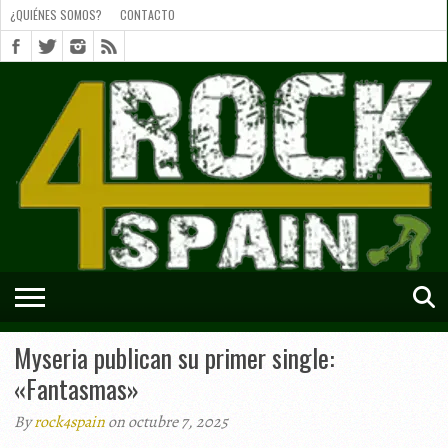
¿QUIÉNES SOMOS?
CONTACTO
¿QUIÉNES
SOMOS?
CONTACTO
SHORTS
Myseria publican su primer single:
«Fantasmas»
By
rock4spain
on octubre 7, 2025