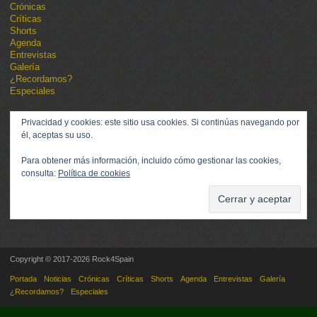
Crónicas
Críticas
Shorts
Agenda
Entrevistas
Galería
¿Recordamos?
Especiales
Privacidad y cookies: este sitio usa cookies. Si continúas navegando por
él, aceptas su uso.
Para obtener más información, incluido cómo gestionar las cookies,
consulta:
Política de cookies
Copyright © 2017-2026 Rock4Spain
Portada
Noticias
Crónicas
Críticas
Shorts
Agenda
Entrevistas
Galería
¿Recordamos?
Especiales