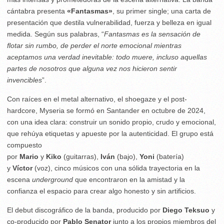
cántabra presenta
«Fantasmas»
, su primer single; una carta de
presentación que destila vulnerabilidad, fuerza y belleza en igual
medida. Según sus palabras, “
Fantasmas es la sensación de
flotar sin rumbo, de perder el norte emocional mientras
aceptamos una verdad inevitable: todo muere, incluso aquellas
partes de nosotros que alguna vez nos hicieron sentir
invencibles
”.
Con raíces en el metal alternativo, el shoegaze y el post-
hardcore, Myseria se formó en Santander en octubre de 2024,
con una idea clara: construir un sonido propio, crudo y emocional,
que rehúya etiquetas y apueste por la autenticidad. El grupo está
compuesto
por
Mario
y
Kiko
(guitarras),
Iván
(bajo),
Yoni
(batería)
y
Víctor
(voz), cinco músicos con una sólida trayectoria en la
escena
underground
que encontraron en la amistad y la
confianza el espacio para crear algo honesto y sin artificios.
El debut discográfico de la banda, producido por
Diego Teksuo
y
co-producido por
Pablo Senator
junto a los propios miembros del