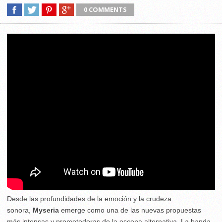
0 COMMENTS
Desde las profundidades de la emoción y la crudeza
sonora,
Myseria
emerge como una de las nuevas propuestas
más intensas y prometedoras de la escena alternativa. La banda