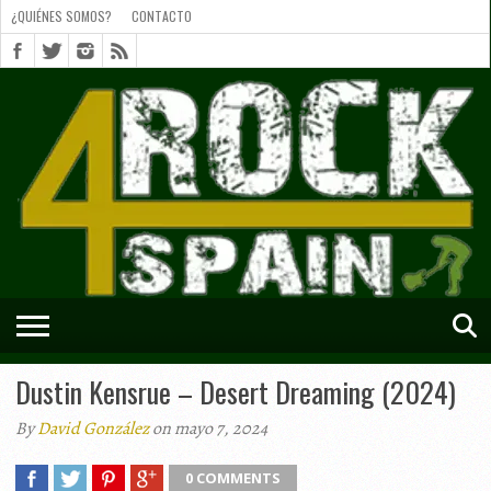
¿QUIÉNES SOMOS?
CONTACTO
¿QUIÉNES
SOMOS?
CONTACTO
SHORTS
Dustin Kensrue – Desert Dreaming (2024)
By
David González
on mayo 7, 2024
0 COMMENTS