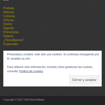
Portada
Noticias
Crónicas
Críticas
Shorts
Agenda
Entrevistas
Galería
¿Recordamos?
Especiales
Privacidad y cookies: este sitio usa cookies. Si continúas navegando por
él, aceptas su uso.
Para obtener más información, incluido cómo gestionar las cookies,
consulta:
Política de cookies
Copyright © 2017-2026 Rock4Spain