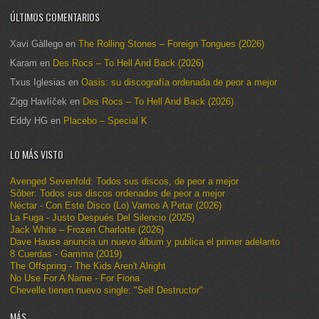
ÚLTIMOS COMENTARIOS
Xavi Gàllego
en
The Rolling Stones – Foreign Tongues (2026)
Karam
en
Des Rocs – To Hell And Back (2026)
Txus Iglesias
en
Oasis: su discografía ordenada de peor a mejor
Zigg Havlíček
en
Des Rocs – To Hell And Back (2026)
Eddy HG
en
Placebo – Special K
LO MÁS VISTO
Avenged Sevenfold: Todos sus discos, de peor a mejor
Sôber: Todos sus discos ordenados de peor a mejor
Néctar - Con Este Disco (Lo) Vamos A Petar (2026)
La Fuga - Justo Después Del Silencio (2025)
Jack White – Frozen Charlotte (2026)
Dave Hause anuncia un nuevo álbum y publica el primer adelanto
8 Cuerdas - Gamma (2019)
The Offspring - The Kids Aren't Alright
No Use For A Name - For Fiona
Chevelle tienen nuevo single: "Self Destructor"
MÁS