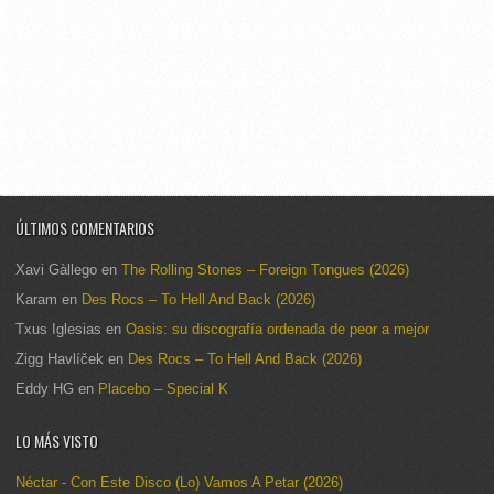
ÚLTIMOS COMENTARIOS
Xavi Gàllego
en
The Rolling Stones – Foreign Tongues (2026)
Karam
en
Des Rocs – To Hell And Back (2026)
Txus Iglesias
en
Oasis: su discografía ordenada de peor a mejor
Zigg Havlíček
en
Des Rocs – To Hell And Back (2026)
Eddy HG
en
Placebo – Special K
LO MÁS VISTO
Néctar - Con Este Disco (Lo) Vamos A Petar (2026)