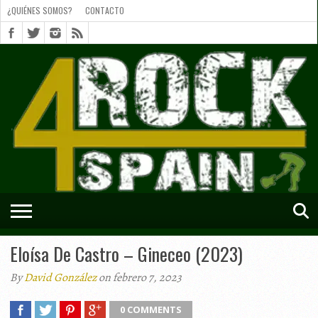
¿QUIÉNES SOMOS?
CONTACTO
¿QUIÉNES
SOMOS?
CONTACTO
SHORTS
Eloísa De Castro – Gineceo (2023)
By
David González
on febrero 7, 2023
0 COMMENTS