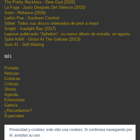
The Pretty Reckless - Dear God (2026)
La Fuga - Justo Después Del Silencio (2025)
Soen - Reliance (2026)
Larkin Poe - Southern Comfort
Sôber: Todos sus discos ordenados de peor a mejor
Xnight - Gaslight Bay (2017)
Leprous publicarán "Aphelion", su nuevo álbum de estudio, en agosto
Spirit Adrift - Ghost At The Gallows (2023)
Sum 41 - Still Waiting
MÁS
Portada
Noticias
Crónicas
Críticas
Shorts
Agenda
Entrevistas
Galería
¿Recordamos?
Especiales
Privacidad y cookies: este sitio usa cookies. Si continúas navegando por
él, aceptas su uso.