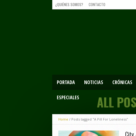
¿QUIÉNES SOMOS?
CONTACTO
PORTADA
NOTICIAS
CRÓNICAS
ALL POS
ESPECIALES
Home
/
Posts tagged "A Pill For Loneliness"
City