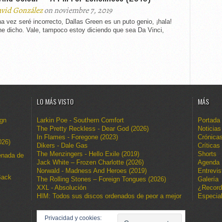
vid González
on noviembre 7, 2019
a vez seré incorrecto, Dallas Green es un puto genio, ¡hala!
he dicho. Vale, tampoco estoy diciendo que sea Da Vinci,
.
LO MÁS VISTO
MÁS
ign
Larkin Poe - Southern Comfort
Portada
The Pretty Reckless - Dear God (2026)
Noticias
In Flames - Foregone (2023)
Crónica
026)
Dikers - Dale Gas
Críticas
The Menzingers - Hello Exile (2019)
Shorts
enada de
Jack White – Frozen Charlotte (2026)
Agenda
Norwald - Madness And Heroes (2019)
Entrevis
Back
The Rolling Stones – Foreign Tongues (2026)
Galería
XXL - Absolución
¿Recor
HIM: Todos sus discos ordenados de peor a mejor
Especia
Privacidad y cookies: