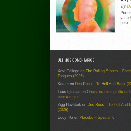
By
Da
Por un
ya lo 
pero..
ÚLTIMOS COMENTARIOS
Xavi Gàllego
en
The Rolling Stones – Fore
Tongues (2026)
Karam
en
Des Rocs – To Hell And Back (2
Txus Iglesias
en
Oasis: su discografía ord
peor a mejor
Zigg Havlíček
en
Des Rocs – To Hell And 
(2026)
Eddy HG
en
Placebo – Special K