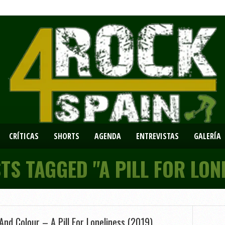
CRÍTICAS
SHORTS
AGENDA
ENTREVISTAS
GALERÍA
TS TAGGED "A PILL FOR LON
 And Colour – A Pill For Loneliness (2019)