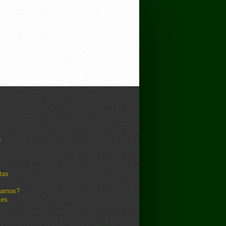
s
tas
damos?
les