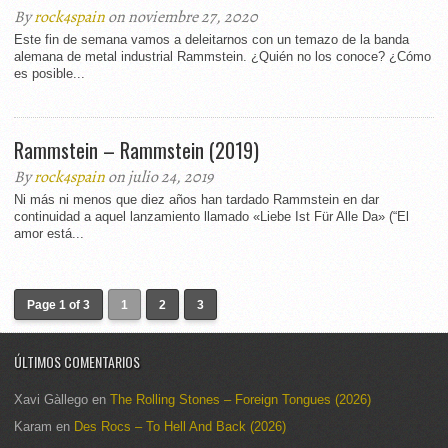
By
rock4spain
on noviembre 27, 2020
Este fin de semana vamos a deleitarnos con un temazo de la banda
alemana de metal industrial Rammstein. ¿Quién no los conoce? ¿Cómo
es posible...
Rammstein – Rammstein (2019)
By
rock4spain
on julio 24, 2019
Ni más ni menos que diez años han tardado Rammstein en dar
continuidad a aquel lanzamiento llamado «Liebe Ist Für Alle Da» (“El
amor está...
Page 1 of 3
1
2
3
ÚLTIMOS COMENTARIOS
Xavi Gàllego
en
The Rolling Stones – Foreign Tongues (2026)
Karam
en
Des Rocs – To Hell And Back (2026)