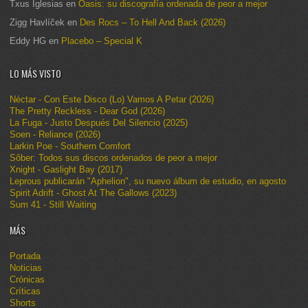
Txus Iglesias
en
Oasis: su discografía ordenada de peor a mejor
Zigg Havlíček
en
Des Rocs – To Hell And Back (2026)
Eddy HG
en
Placebo – Special K
LO MÁS VISTO
Néctar - Con Este Disco (Lo) Vamos A Petar (2026)
The Pretty Reckless - Dear God (2026)
La Fuga - Justo Después Del Silencio (2025)
Soen - Reliance (2026)
Larkin Poe - Southern Comfort
Sôber: Todos sus discos ordenados de peor a mejor
Xnight - Gaslight Bay (2017)
Leprous publicarán "Aphelion", su nuevo álbum de estudio, en agosto
Spirit Adrift - Ghost At The Gallows (2023)
Sum 41 - Still Waiting
MÁS
Portada
Noticias
Crónicas
Críticas
Shorts