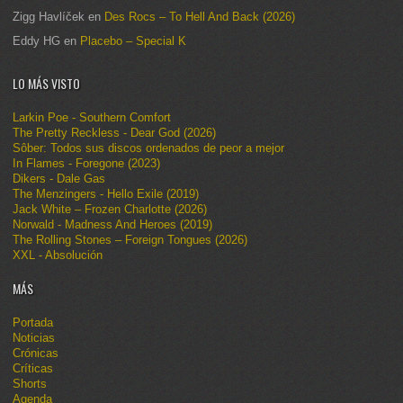
Zigg Havlíček
en
Des Rocs – To Hell And Back (2026)
Eddy HG
en
Placebo – Special K
LO MÁS VISTO
Larkin Poe - Southern Comfort
The Pretty Reckless - Dear God (2026)
Sôber: Todos sus discos ordenados de peor a mejor
In Flames - Foregone (2023)
Dikers - Dale Gas
The Menzingers - Hello Exile (2019)
Jack White – Frozen Charlotte (2026)
Norwald - Madness And Heroes (2019)
The Rolling Stones – Foreign Tongues (2026)
XXL - Absolución
MÁS
Portada
Noticias
Crónicas
Críticas
Shorts
Agenda