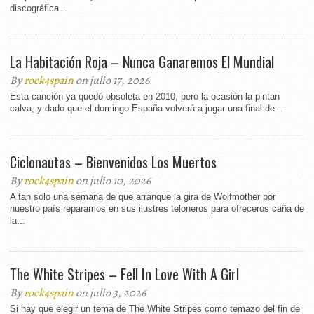
discográfica...
La Habitación Roja – Nunca Ganaremos El Mundial
By
rock4spain
on julio 17, 2026
Esta canción ya quedó obsoleta en 2010, pero la ocasión la pintan
calva, y dado que el domingo España volverá a jugar una final de...
Ciclonautas – Bienvenidos Los Muertos
By
rock4spain
on julio 10, 2026
A tan solo una semana de que arranque la gira de Wolfmother por
nuestro país reparamos en sus ilustres teloneros para ofreceros caña de
la...
The White Stripes – Fell In Love With A Girl
By
rock4spain
on julio 3, 2026
Si hay que elegir un tema de The White Stripes como temazo del fin de