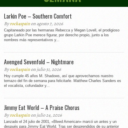
Larkin Poe – Southern Comfort
By
rock4spain
on agosto 7, 2026
Capitaneado por las hermanas Rebecca y Megan Lovell, el prodigioso
grupo Larkin Poe merece figurar, por derecho propio, junto a los
nombres más representativos y...
Avenged Sevenfold – Nightmare
By
rock4spain
on julio 31, 2026
Hoy cumple 45 años M. Shadows, así que aprovechamos nuestro
temazo del fin de semana para felicitarle. Matthew Charles Sanders es
el vocalista, cofundador y...
Jimmy Eat World – A Praise Chorus
By
rock4spain
on julio 24, 2026
Lanzado el 24 julio de 2001, «Bleed American» marcó un antes y un
después para Jimmy Eat World. Tras ser desprendidos de su anterior