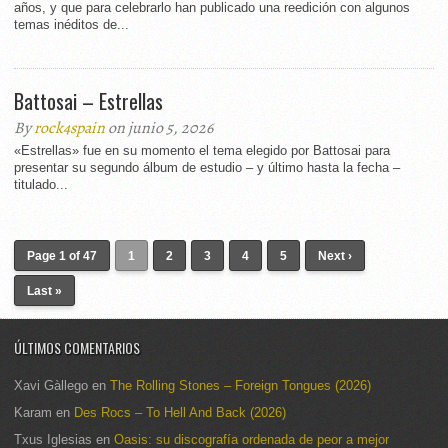
años, y que para celebrarlo han publicado una reedición con algunos
temas inéditos de...
Battosai – Estrellas
By
rock4spain
on junio 5, 2026
«Estrellas» fue en su momento el tema elegido por Battosai para
presentar su segundo álbum de estudio – y último hasta la fecha –
titulado...
Page 1 of 47
1
2
3
4
5
Next ›
Last »
ÚLTIMOS COMENTARIOS
Xavi Gàllego
en
The Rolling Stones – Foreign Tongues (2026)
Karam
en
Des Rocs – To Hell And Back (2026)
Txus Iglesias
en
Oasis: su discografía ordenada de peor a mejor