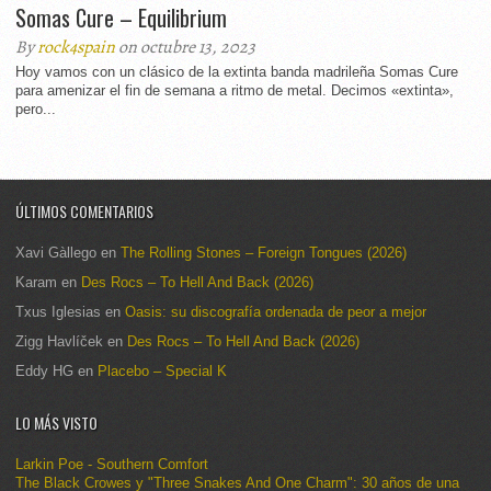
Somas Cure – Equilibrium
By
rock4spain
on octubre 13, 2023
Hoy vamos con un clásico de la extinta banda madrileña Somas Cure
para amenizar el fin de semana a ritmo de metal. Decimos «extinta»,
pero...
ÚLTIMOS COMENTARIOS
Xavi Gàllego
en
The Rolling Stones – Foreign Tongues (2026)
Karam
en
Des Rocs – To Hell And Back (2026)
Txus Iglesias
en
Oasis: su discografía ordenada de peor a mejor
Zigg Havlíček
en
Des Rocs – To Hell And Back (2026)
Eddy HG
en
Placebo – Special K
LO MÁS VISTO
Larkin Poe - Southern Comfort
The Black Crowes y "Three Snakes And One Charm": 30 años de una