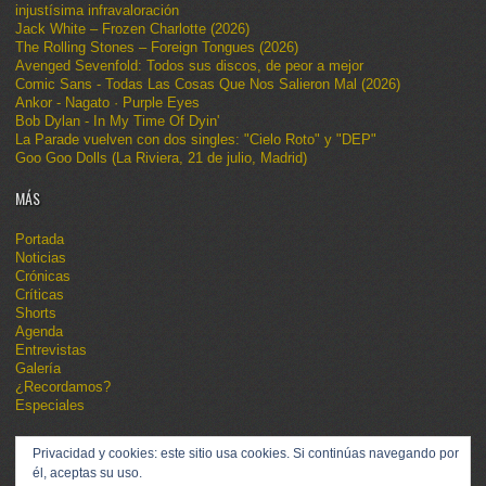
injustísima infravaloración
Jack White – Frozen Charlotte (2026)
The Rolling Stones – Foreign Tongues (2026)
Avenged Sevenfold: Todos sus discos, de peor a mejor
Comic Sans - Todas Las Cosas Que Nos Salieron Mal (2026)
Ankor - Nagato · Purple Eyes
Bob Dylan - In My Time Of Dyin'
La Parade vuelven con dos singles: "Cielo Roto" y "DEP"
Goo Goo Dolls (La Riviera, 21 de julio, Madrid)
MÁS
Portada
Noticias
Crónicas
Críticas
Shorts
Agenda
Entrevistas
Galería
¿Recordamos?
Especiales
Privacidad y cookies: este sitio usa cookies. Si continúas navegando por
él, aceptas su uso.