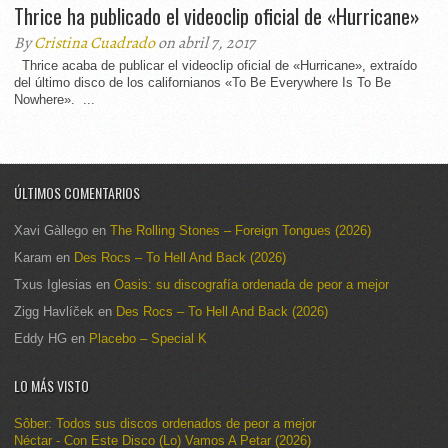
Thrice ha publicado el videoclip oficial de «Hurricane»
By
Cristina Cuadrado
on abril 7, 2017
Thrice acaba de publicar el videoclip oficial de «Hurricane», extraído
del último disco de los californianos «To Be Everywhere Is To Be
Nowhere». ...
ÚLTIMOS COMENTARIOS
Xavi Gàllego
en
The Rolling Stones – Foreign Tongues (2026)
Karam
en
Des Rocs – To Hell And Back (2026)
Txus Iglesias
en
Oasis: su discografía ordenada de peor a mejor
Zigg Havlíček
en
Des Rocs – To Hell And Back (2026)
Eddy HG
en
Placebo – Special K
LO MÁS VISTO
Sôber: Todos sus discos ordenados de peor a mejor
Néctar - Con Este Disco (Lo) Vamos A Petar (2026)