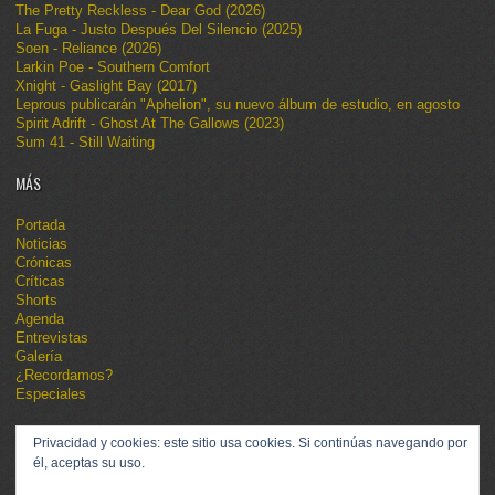
The Pretty Reckless - Dear God (2026)
La Fuga - Justo Después Del Silencio (2025)
Soen - Reliance (2026)
Larkin Poe - Southern Comfort
Xnight - Gaslight Bay (2017)
Leprous publicarán "Aphelion", su nuevo álbum de estudio, en agosto
Spirit Adrift - Ghost At The Gallows (2023)
Sum 41 - Still Waiting
MÁS
Portada
Noticias
Crónicas
Críticas
Shorts
Agenda
Entrevistas
Galería
¿Recordamos?
Especiales
Privacidad y cookies: este sitio usa cookies. Si continúas navegando por
él, aceptas su uso.