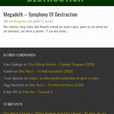
Megadeth – Symphony Of Destruction
By
rock4spain
on julio 7, 2023
No somos muy fans del thrash metal en esta casa, pero si un tema es
un temazo, se dice y punto. Y ya era hora...
ÚLTIMOS COMENTARIOS
Xavi Gàllego
en
The Rolling Stones – Foreign Tongues (2026)
Karam
en
Des Rocs – To Hell And Back (2026)
Txus Iglesias
en
Oasis: su discografía ordenada de peor a mejor
Zigg Havlíček
en
Des Rocs – To Hell And Back (2026)
Eddy HG
en
Placebo – Special K
LO MÁS VISTO
The Black Crowes y "Three Snakes And One Charm": 30 años de una