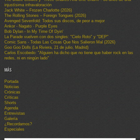
injustísima infravaloración
Jack White – Frozen Charlotte (2026)
The Rolling Stones – Foreign Tongues (2026)
Avenged Sevenfold: Todos sus discos, de peor a mejor
Ankor - Nagato · Purple Eyes
Bob Dylan - In My Time Of Dyin'
La Parade vuelven con dos singles: "Cielo Roto" y "DEP"
Comic Sans - Todas Las Cosas Que Nos Salieron Mal (2026)
Goo Goo Dolls (La Riviera, 21 de julio, Madrid)
Carlos Escobedo: "Alguien ha dicho que no tiene que haber rock en las
redes, ni en ningún lado"
MÁS
Portada
Noticias
Crónicas
Críticas
Shorts
Agenda
Entrevistas
Galería
¿Recordamos?
Especiales