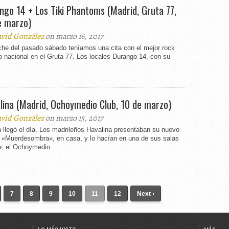
ngo 14 + Los Tiki Phantoms (Madrid, Gruta 77,
e marzo)
vid González
on marzo 16, 2017
che del pasado sábado teníamos una cita con el mejor rock
o nacional en el Gruta 77. Los locales Durango 14, con su
lina (Madrid, Ochoymedio Club, 10 de marzo)
vid González
on marzo 15, 2017
n llegó el día. Los madrileños Havalina presentaban su nuevo
, «Muerdesombra», en casa, y lo hacían en una de sus salas
e, el Ochoymedio....
7
8
9
10
11
12
Next ›