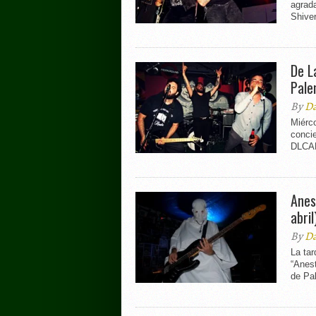
agrada
Shiver
De L
Palen
By
Da
Miérco
concie
DLCAL
Anes
abril
By
Da
La tar
“Anes
de Pal