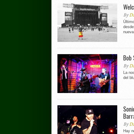
Welc
By
Da
Último
desde 
nueva 
Bob 
By
Da
La noc
del bl
Soni
Barr
By
Da
Hay n