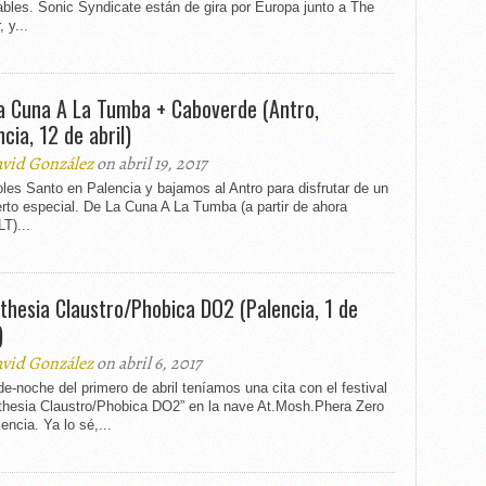
bles. Sonic Syndicate están de gira por Europa junto a The
, y...
a Cuna A La Tumba + Caboverde (Antro,
cia, 12 de abril)
vid González
on abril 19, 2017
les Santo en Palencia y bajamos al Antro para disfrutar de un
rto especial. De La Cuna A La Tumba (a partir de ahora
T)...
thesia Claustro/Phobica DO2 (Palencia, 1 de
)
vid González
on abril 6, 2017
de-noche del primero de abril teníamos una cita con el festival
thesia Claustro/Phobica DO2” en la nave At.Mosh.Phera Zero
encia. Ya lo sé,...