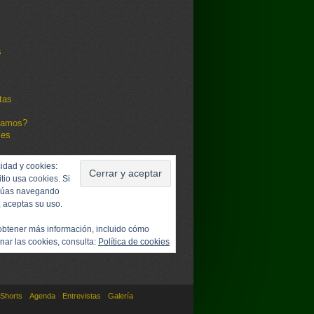
s
tas
damos?
les
idad y cookies:
itio usa cookies. Si
núas navegando
, aceptas su uso.
obtener más información, incluido cómo
nar las cookies, consulta:
Política de cookies
Shorts
Agenda
Entrevistas
Galería