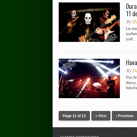
Dura
11 d
By
Da
La no
surfer
surf...
Hava
By
Da
Por fi
disco
fetich
Page 11 of 12
« First
‹ Previous