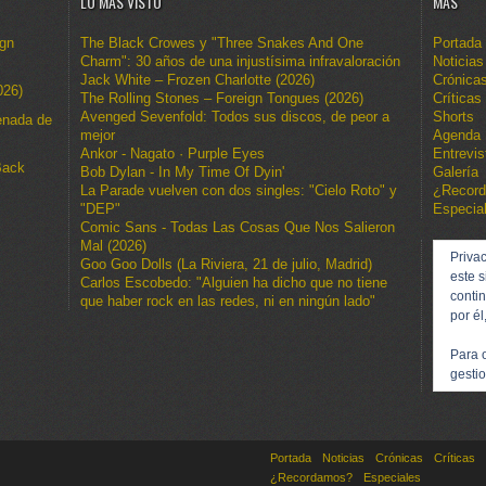
LO MÁS VISTO
MÁS
ign
The Black Crowes y "Three Snakes And One
Portada
Charm": 30 años de una injustísima infravaloración
Noticias
Jack White – Frozen Charlotte (2026)
Crónica
026)
The Rolling Stones – Foreign Tongues (2026)
Críticas
Avenged Sevenfold: Todos sus discos, de peor a
Shorts
enada de
mejor
Agenda
Ankor - Nagato · Purple Eyes
Entrevis
Back
Bob Dylan - In My Time Of Dyin'
Galería
La Parade vuelven con dos singles: "Cielo Roto" y
¿Recor
"DEP"
Especia
Comic Sans - Todas Las Cosas Que Nos Salieron
Mal (2026)
Privac
Goo Goo Dolls (La Riviera, 21 de julio, Madrid)
este s
Carlos Escobedo: "Alguien ha dicho que no tiene
conti
que haber rock en las redes, ni en ningún lado"
por él
Para 
gestio
Portada
Noticias
Crónicas
Críticas
¿Recordamos?
Especiales