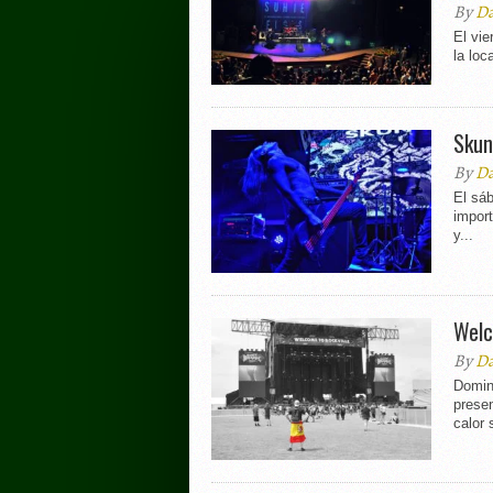
By
Da
El vie
la loc
Skun
By
Da
El sá
import
y...
Welc
By
Da
Domin
presen
calor 