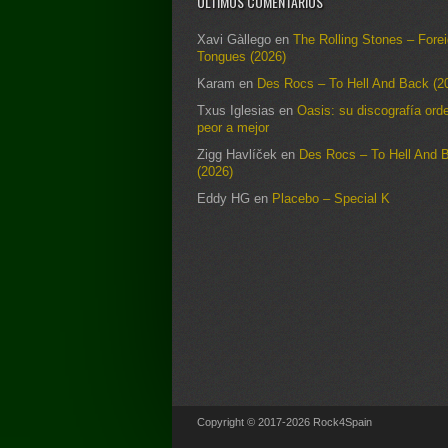
ÚLTIMOS COMENTARIOS
Xavi Gàllego
en
The Rolling Stones – Fore
Tongues (2026)
Karam
en
Des Rocs – To Hell And Back (2
Txus Iglesias
en
Oasis: su discografía ord
peor a mejor
Zigg Havlíček
en
Des Rocs – To Hell And 
(2026)
Eddy HG
en
Placebo – Special K
Copyright © 2017-2026 Rock4Spain