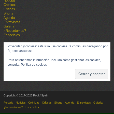
Noticias
Crónicas
Críticas
Shorts
Agenda
Entrevistas
Galería
¿Recordamos?
Especiales
Privacidad y cookies: este sitio usa cookies. Si continúas navegando por
él, aceptas su uso.
Para obtener más información, incluido cómo gestionar las cookies,
consulta:
Política de cookies
Copyright © 2017-2026 Rock4Spain
Portada
Noticias
Crónicas
Críticas
Shorts
Agenda
Entrevistas
Galería
¿Recordamos?
Especiales