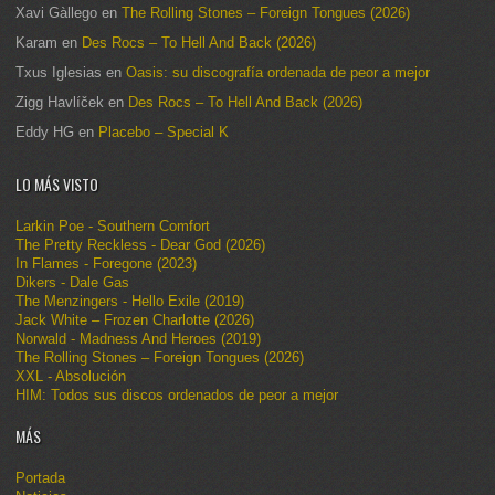
Xavi Gàllego
en
The Rolling Stones – Foreign Tongues (2026)
Karam
en
Des Rocs – To Hell And Back (2026)
Txus Iglesias
en
Oasis: su discografía ordenada de peor a mejor
Zigg Havlíček
en
Des Rocs – To Hell And Back (2026)
Eddy HG
en
Placebo – Special K
LO MÁS VISTO
Larkin Poe - Southern Comfort
The Pretty Reckless - Dear God (2026)
In Flames - Foregone (2023)
Dikers - Dale Gas
The Menzingers - Hello Exile (2019)
Jack White – Frozen Charlotte (2026)
Norwald - Madness And Heroes (2019)
The Rolling Stones – Foreign Tongues (2026)
XXL - Absolución
HIM: Todos sus discos ordenados de peor a mejor
MÁS
Portada