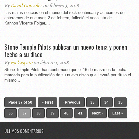
By
David González
on febrero 3, 2018
Las malas noticias en el mundo del rock continúan y acabamos de
enterarnos de que ayer, 2 de febrero, falleció el vocalista de
Kannon Vicente Folgar,...
Stone Temple Pilots publican un nuevo tema y ponen
fecha a su disco
By
rock4spain
on febrero 1, 2018
Stone Temple Pilots han confirmado que el 16 de marzo es la fecha
marcada para la publicación de su nuevo disco que llevará por título el
mismo...
Page 37 of 50
« First
‹ Previous
33
34
35
36
37
38
39
40
41
Next ›
Last »
ÚLTIMOS COMENTARIOS