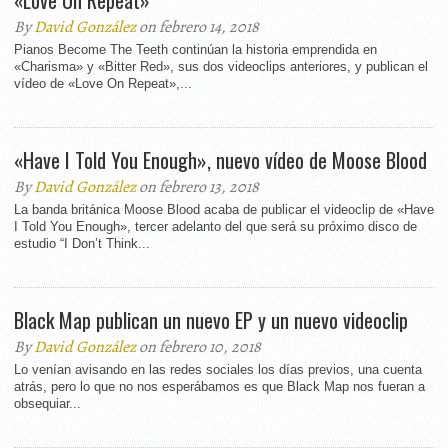
«Love On Repeat»
By
David González
on febrero 14, 2018
Pianos Become The Teeth continúan la historia emprendida en
«Charisma» y «Bitter Red», sus dos videoclips anteriores, y publican el
vídeo de «Love On Repeat»,...
«Have I Told You Enough», nuevo vídeo de Moose Blood
By
David González
on febrero 13, 2018
La banda británica Moose Blood acaba de publicar el videoclip de «Have
I Told You Enough», tercer adelanto del que será su próximo disco de
estudio “I Don’t Think...
Black Map publican un nuevo EP y un nuevo videoclip
By
David González
on febrero 10, 2018
Lo venían avisando en las redes sociales los días previos, una cuenta
atrás, pero lo que no nos esperábamos es que Black Map nos fueran a
obsequiar...