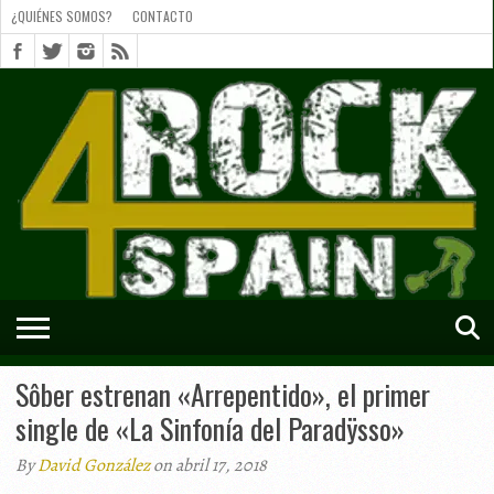
¿QUIÉNES SOMOS?
CONTACTO
¿QUIÉNES
SOMOS?
CONTACTO
SHORTS
Sôber estrenan «Arrepentido», el primer
single de «La Sinfonía del Paradÿsso»
By
David González
on abril 17, 2018