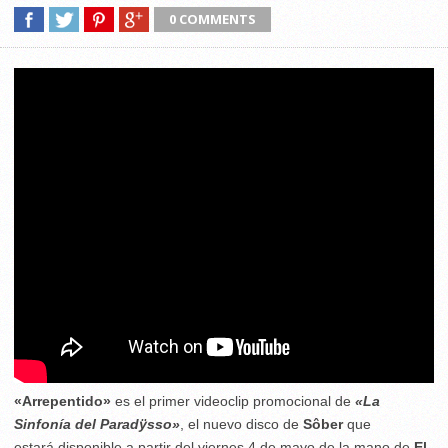
0 COMMENTS
«Arrepentido»
es el primer videoclip promocional de
«La
Sinfonía del Paradÿsso»
, el nuevo disco de
Sôber
que
estará
disponible a partir del viernes 4 de mayo de la mano de
El