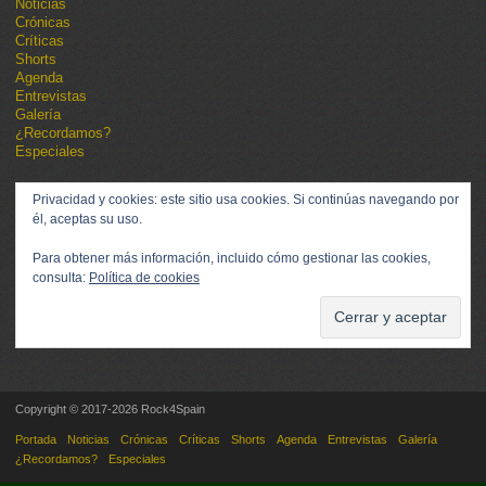
Noticias
Crónicas
Críticas
Shorts
Agenda
Entrevistas
Galería
¿Recordamos?
Especiales
Privacidad y cookies: este sitio usa cookies. Si continúas navegando por
él, aceptas su uso.
Para obtener más información, incluido cómo gestionar las cookies,
consulta:
Política de cookies
Copyright © 2017-2026 Rock4Spain
Portada
Noticias
Crónicas
Críticas
Shorts
Agenda
Entrevistas
Galería
¿Recordamos?
Especiales