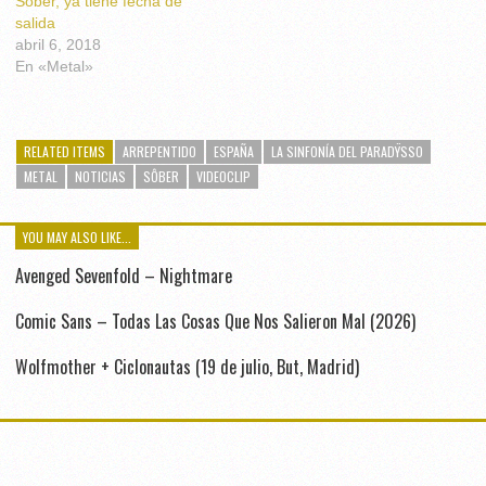
Sôber, ya tiene fecha de
salida
abril 6, 2018
En «Metal»
RELATED ITEMS
ARREPENTIDO
ESPAÑA
LA SINFONÍA DEL PARADŸSSO
METAL
NOTICIAS
SÔBER
VIDEOCLIP
YOU MAY ALSO LIKE...
Avenged Sevenfold – Nightmare
Comic Sans – Todas Las Cosas Que Nos Salieron Mal (2026)
Wolfmother + Ciclonautas (19 de julio, But, Madrid)