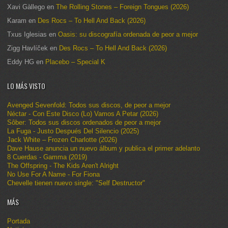
Xavi Gàllego
en
The Rolling Stones – Foreign Tongues (2026)
Karam
en
Des Rocs – To Hell And Back (2026)
Txus Iglesias
en
Oasis: su discografía ordenada de peor a mejor
Zigg Havlíček
en
Des Rocs – To Hell And Back (2026)
Eddy HG
en
Placebo – Special K
LO MÁS VISTO
Avenged Sevenfold: Todos sus discos, de peor a mejor
Néctar - Con Este Disco (Lo) Vamos A Petar (2026)
Sôber: Todos sus discos ordenados de peor a mejor
La Fuga - Justo Después Del Silencio (2025)
Jack White – Frozen Charlotte (2026)
Dave Hause anuncia un nuevo álbum y publica el primer adelanto
8 Cuerdas - Gamma (2019)
The Offspring - The Kids Aren't Alright
No Use For A Name - For Fiona
Chevelle tienen nuevo single: "Self Destructor"
MÁS
Portada