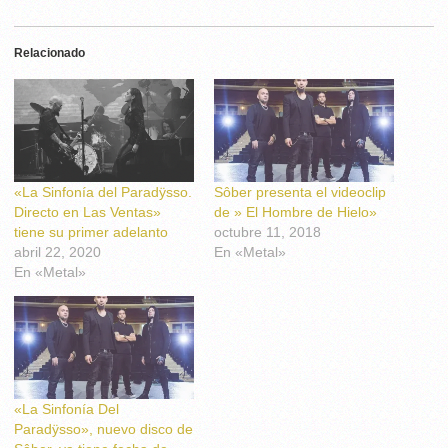
Relacionado
«La Sinfonía del Paradÿsso.
Sôber presenta el videoclip
Directo en Las Ventas»
de » El Hombre de Hielo»
tiene su primer adelanto
octubre 11, 2018
abril 22, 2020
En «Metal»
En «Metal»
«La Sinfonía Del
Paradÿsso», nuevo disco de