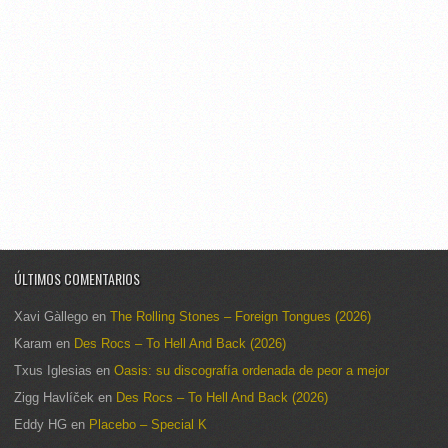
ÚLTIMOS COMENTARIOS
Xavi Gàllego
en
The Rolling Stones – Foreign Tongues (2026)
Karam
en
Des Rocs – To Hell And Back (2026)
Txus Iglesias
en
Oasis: su discografía ordenada de peor a mejor
Zigg Havlíček
en
Des Rocs – To Hell And Back (2026)
Eddy HG
en
Placebo – Special K