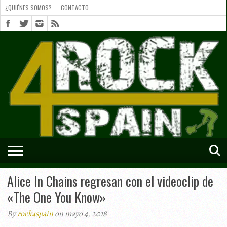
¿QUIÉNES SOMOS?
CONTACTO
¿QUIÉNES
SOMOS?
CONTACTO
SHORTS
Alice In Chains regresan con el videoclip de
«The One You Know»
By
rock4spain
on mayo 4, 2018