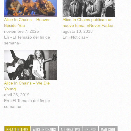
Alice In Chains – Heaven
Alice In Chains publican un
Beside You
nuevo tema: «Never Fade»
noviembre 7, 2025
agosto 10, 2018
En «El Temazo del fin de
En «Noticias»
semana»
Alice In Chains – We Die
Young
abril 26, 2019
En «El Temazo del fin de
semana»
RELATED ITEMS
ALICE IN CHAINS
ALTERNATIVO
GRUNGE
MAD COOL