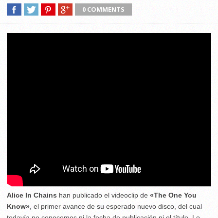
0 COMMENTS
Alice In Chains
han publicado el videoclip de
«The One You
Know»
, el primer avance de su esperado nuevo disco, del cual
todavía no conocemos ni la fecha de publicación ni el título. Lo