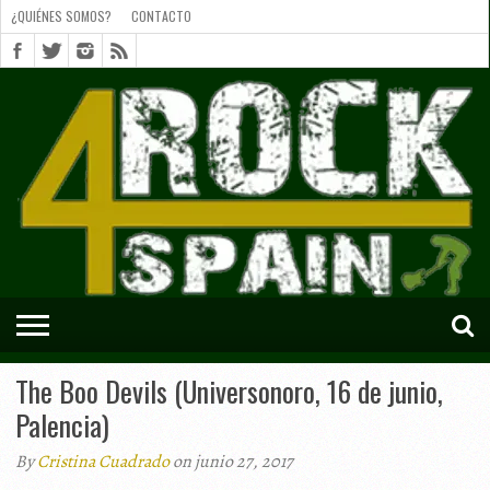
¿QUIÉNES SOMOS?
CONTACTO
¿QUIÉNES
SOMOS?
CONTACTO
SHORTS
The Boo Devils (Universonoro, 16 de junio,
Palencia)
By
Cristina Cuadrado
on junio 27, 2017