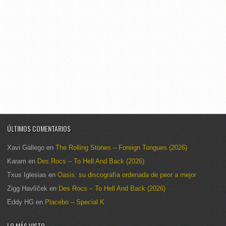
ÚLTIMOS COMENTARIOS
Xavi Gàllego
en
The Rolling Stones – Foreign Tongues (2026)
Karam
en
Des Rocs – To Hell And Back (2026)
Txus Iglesias
en
Oasis: su discografía ordenada de peor a mejor
Zigg Havlíček
en
Des Rocs – To Hell And Back (2026)
Eddy HG
en
Placebo – Special K
LO MÁS VISTO