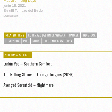
Madville – Dog Days
junio 18, 2021
En «El Temazo del fin de
semana»
RELATED ITEMS
EL TEMAZO DEL FIN DE SEMANA
GARAGE
INDIEROCK
LONELY BOY
POP
ROCK
THE BLACK KEYS
USA
YOU MAY ALSO LIKE...
Larkin Poe – Southern Comfort
The Rolling Stones – Foreign Tongues (2026)
Avenged Sevenfold – Nightmare