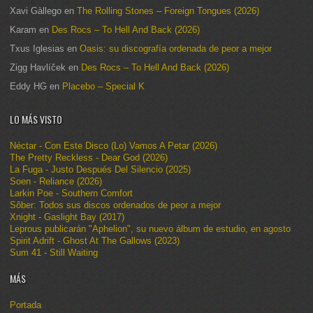
Xavi Gàllego
en
The Rolling Stones – Foreign Tongues (2026)
Karam
en
Des Rocs – To Hell And Back (2026)
Txus Iglesias
en
Oasis: su discografía ordenada de peor a mejor
Zigg Havlíček
en
Des Rocs – To Hell And Back (2026)
Eddy HG
en
Placebo – Special K
LO MÁS VISTO
Néctar - Con Este Disco (Lo) Vamos A Petar (2026)
The Pretty Reckless - Dear God (2026)
La Fuga - Justo Después Del Silencio (2025)
Soen - Reliance (2026)
Larkin Poe - Southern Comfort
Sôber: Todos sus discos ordenados de peor a mejor
Xnight - Gaslight Bay (2017)
Leprous publicarán "Aphelion", su nuevo álbum de estudio, en agosto
Spirit Adrift - Ghost At The Gallows (2023)
Sum 41 - Still Waiting
MÁS
Portada