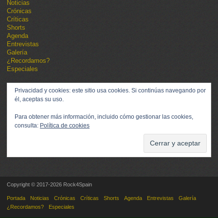
Noticias
Crónicas
Críticas
Shorts
Agenda
Entrevistas
Galería
¿Recordamos?
Especiales
Privacidad y cookies: este sitio usa cookies. Si continúas navegando por
él, aceptas su uso.
Para obtener más información, incluido cómo gestionar las cookies,
consulta:
Política de cookies
Copyright © 2017-2026 Rock4Spain
Portada
Noticias
Crónicas
Críticas
Shorts
Agenda
Entrevistas
Galería
¿Recordamos?
Especiales