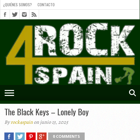
¿QUIÉNES SOMOS?
CONTACTO
¿QUIÉNES
SOMOS?
CONTACTO
SHORTS
The Black Keys – Lonely Boy
By
rock4spain
on junio 13, 2025
0 COMMENTS