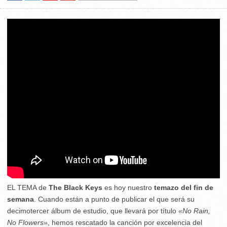
EL TEMA de
The Black Keys
es hoy nuestro
temazo del fin de
semana
. Cuando están a punto de publicar el que será su
decimotercer álbum de estudio, que llevará por título
«No Rain,
No Flowers»
, hemos rescatado la canción por excelencia del