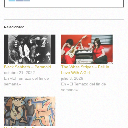
Relacionado
Black Sabbath – Paranoid
The White Stripes – Fell In
octubre 21, 2022
Love With A Girl
En «El Temazo del fin de
julio 3, 2026
semana»
En «El Temazo del fin de
semana»