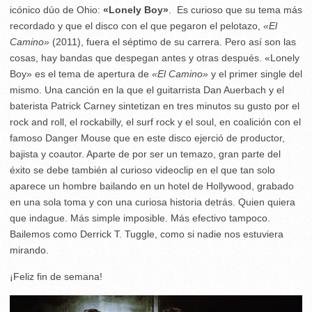
icónico dúo de Ohio:
«Lonely Boy»
. Es curioso que su tema más
recordado y que el disco con el que pegaron el pelotazo,
«El
Camino»
(2011), fuera el séptimo de su carrera. Pero así son las
cosas, hay bandas que despegan antes y otras después. «Lonely
Boy» es el tema de apertura de
«El Camino»
y el primer single del
mismo. Una canción en la que el guitarrista Dan Auerbach y el
baterista Patrick Carney sintetizan en tres minutos su gusto por el
rock and roll, el rockabilly, el surf rock y el soul, en coalición con el
famoso Danger Mouse que en este disco ejerció de productor,
bajista y coautor. Aparte de por ser un temazo, gran parte del
éxito se debe también al curioso videoclip en el que tan solo
aparece un hombre bailando en un hotel de Hollywood, grabado
en una sola toma y con una curiosa historia detrás. Quien quiera
que indague. Más simple imposible. Más efectivo tampoco.
Bailemos como Derrick T. Tuggle, como si nadie nos estuviera
mirando.
¡Feliz fin de semana!