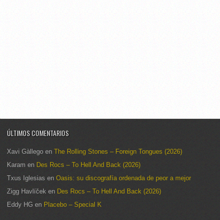
ÚLTIMOS COMENTARIOS
Xavi Gàllego
en
The Rolling Stones – Foreign Tongues (2026)
Karam
en
Des Rocs – To Hell And Back (2026)
Txus Iglesias
en
Oasis: su discografía ordenada de peor a mejor
Zigg Havlíček
en
Des Rocs – To Hell And Back (2026)
Eddy HG
en
Placebo – Special K