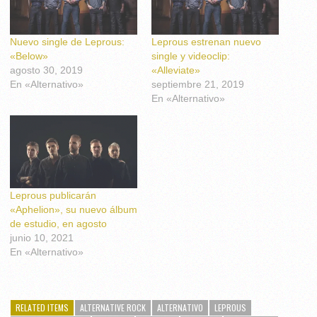
Nuevo single de Leprous:
Leprous estrenan nuevo
«Below»
single y videoclip:
agosto 30, 2019
«Alleviate»
En «Alternativo»
septiembre 21, 2019
En «Alternativo»
Leprous publicarán
«Aphelion», su nuevo álbum
de estudio, en agosto
junio 10, 2021
En «Alternativo»
RELATED ITEMS
ALTERNATIVE ROCK
ALTERNATIVO
LEPROUS