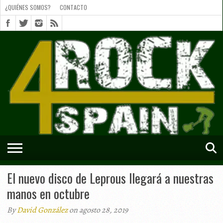
¿QUIÉNES SOMOS?
CONTACTO
¿QUIÉNES
SOMOS?
CONTACTO
SHORTS
El nuevo disco de Leprous llegará a nuestras
manos en octubre
By
David González
on agosto 28, 2019