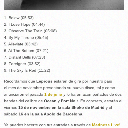
1. Below (05:53)
2. I Lose Hope (04:44)
3. Observe The Train (05:08)
4. By My Throne (05:45)
5. Alleviate (03:42)
6. At The Bottom (07:21)
7. Distant Bells (07:23)
8. Foreigner (03:52)
9. The Sky Is Red (11:22)
Recordamos que
Leprous
estarán de gira por nuestro país
el mes de noviembre presentando su nuevo disco, tal y como
anunciaron el pasado
1 de julio
y lo harán acompañados de dos
bandas del calibre de
Ocean
y
Port Noir
. En concreto, estarán el
viernes
15 de noviembre en la sala Shoko de Madrid
y el
sábado
16 en la sala Apolo de Barcelona
.
Ya puedes hacerte con tus entradas a través de
Madness Live!