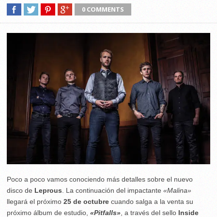
0 COMMENTS
Poco a poco vamos conociendo más detalles sobre el nuevo
disco de
Leprous
. La continuación del impactante
«Malina»
llegará el próximo
25 de octubre
cuando salga a la venta su
próximo álbum de estudio,
«Pitfalls»
, a través del sello
Inside