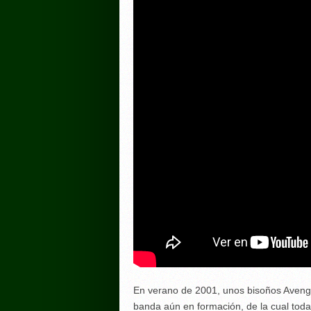
En verano de 2001, unos bisoños Aveng
banda aún en formación, de la cual todav