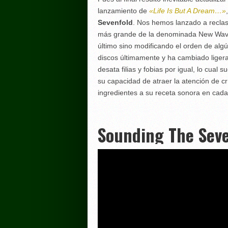
lanzamiento de
«Life Is But A Dream…»
Sevenfold
. Nos hemos lanzado a reclasi
más grande de la denominada N
ew Wave
último sino modificando el orden de al
discos últimamente y ha cambiado lige
desata filias y fobias por igual, lo cual 
su capacidad de atraer la atención de cr
ingredientes a su receta sonora en c
Sounding The Sev