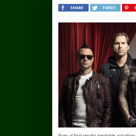
SHARE
TWEET
Pues al final resultó inevitable actualiz