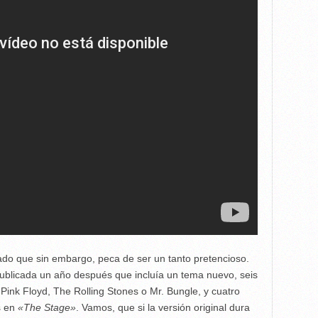
ado que sin embargo, peca de ser un tanto pretencioso.
ublicada un año después que incluía un tema nuevo, seis
ink Floyd, The Rolling Stones o Mr. Bungle, y cuatro
s en
«The Stage»
. Vamos, que si la versión original dura