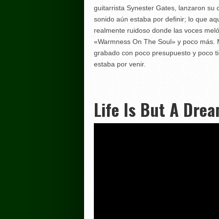
guitarrista Synester Gates, lanzaron su
sonido aún estaba por definir; lo que a
realmente ruidoso donde las voces meló
«Warmness On The Soul» y poco más. Mu
grabado con poco presupuesto y poco tie
estaba por venir.
Life Is But A Dre