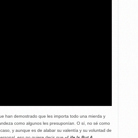
que han demostrado que les importa todo una mierda y
randeza como algunos les presuponían. O sí, no sé como
r caso, y aunque es de alabar su valentía y su voluntad de
 personal, eso no quiere decir que
«Life Is But A