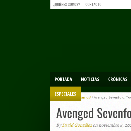
¿QUIÉNES SOMOS?
CONTACTO
PORTADA
NOTICIAS
CRÓNICAS
ESPECIALES
Home
/
¿Recordamos?
/
Avenged Sevenfold: Tod
Avenged Sevenfol
By
David González
on noviembre 8, 20