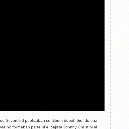
ed Sevenfold publicaban su álbum debut. Siendo una
ía no formaban parte ni el bajista Johnny Christ ni el