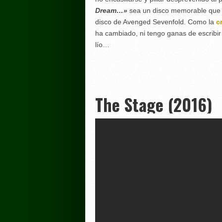
Dream…»
sea un disco memorable que
disco de Avenged Sevenfold. Como la
cr
ha cambiado, ni tengo ganas de escribir
lío…
The Stage (2016)