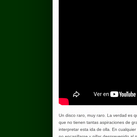
Un disco raro, muy raro. La verdad es 
que no tienen tantas aspiraciones de g
interpretar esta ida de olla. En cualquie
no encasillarse y pillar desprevenido al