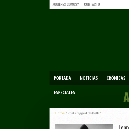
¿QUIÉNES SOMOS?
CONTACTO
PORTADA
NOTICIAS
CRÓNICAS
A
ESPECIALES
Home
/
Posts tagged "Pitfalls"
Lepr