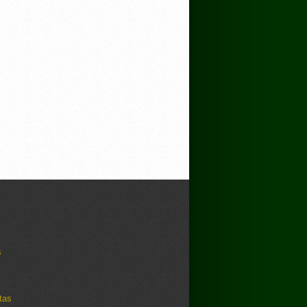
s
tas