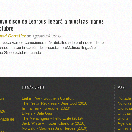
uevo disco de Leprous llegará a nuestras manos
ctubre
vid González
on agosto 28, 2019
a poco vamos conociendo más detalles sobre el nuevo disco
rous. La continuación del impactante «Malina» llegará el
mo 25 de octubre cuando...
LO MÁS VISTO
MÁS
ign
Larkin Poe - Southern Comfort
Portada
The Pretty Reckless - Dear God (2026)
Noticias
In Flames - Foregone (2023)
Crónica
026)
Dikers - Dale Gas
Críticas
The Menzingers - Hello Exile (2019)
Shorts
enada de
Jack White – Frozen Charlotte (2026)
Agenda
Norwald - Madness And Heroes (2019)
Entrevis