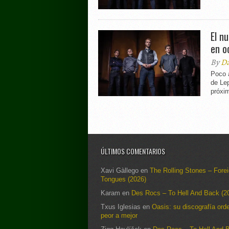
El n
en o
By
Da
Poco 
de Lep
próxi
ÚLTIMOS COMENTARIOS
Xavi Gàllego
en
The Rolling Stones – Fore
Tongues (2026)
Karam
en
Des Rocs – To Hell And Back (2
Txus Iglesias
en
Oasis: su discografía ord
peor a mejor