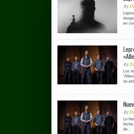
By
Da
Lepro
riesgo
en con
Lepr
«All
By
Da
Los n
“Allev
se est
Nuev
By
Da
Lo han
fecha
de...