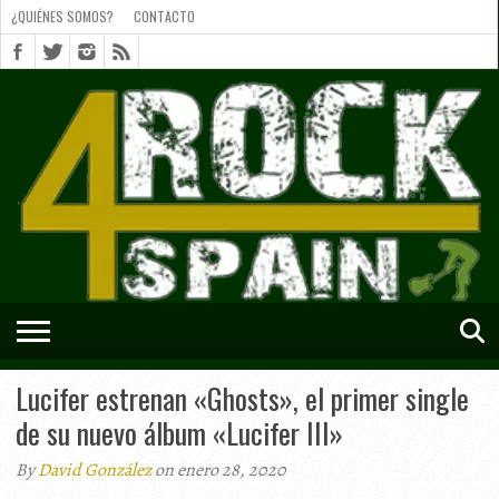
¿QUIÉNES SOMOS?
CONTACTO
¿QUIÉNES
SOMOS?
CONTACTO
SHORTS
Lucifer estrenan «Ghosts», el primer single
de su nuevo álbum «Lucifer III»
By
David González
on enero 28, 2020