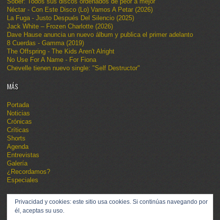
Sôber: Todos sus discos ordenados de peor a mejor
Néctar - Con Este Disco (Lo) Vamos A Petar (2026)
La Fuga - Justo Después Del Silencio (2025)
Jack White – Frozen Charlotte (2026)
Dave Hause anuncia un nuevo álbum y publica el primer adelanto
8 Cuerdas - Gamma (2019)
The Offspring - The Kids Aren't Alright
No Use For A Name - For Fiona
Chevelle tienen nuevo single: "Self Destructor"
MÁS
Portada
Noticias
Crónicas
Críticas
Shorts
Agenda
Entrevistas
Galería
¿Recordamos?
Especiales
Privacidad y cookies: este sitio usa cookies. Si continúas navegando por
él, aceptas su uso.