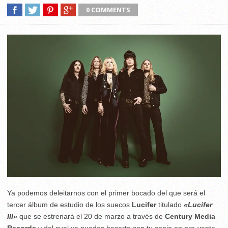
0 COMMENTS
Ya podemos deleitarnos con el primer bocado del que será el
tercer álbum de estudio de los suecos
Lucifer
titulado
«Lucifer
III»
que se estrenará el 20 de marzo a través de
Century Media
Records
y del cual ya puedes hacerte con tu copia en pre-venta