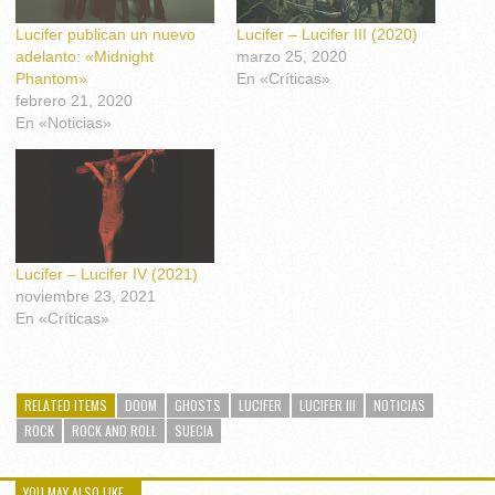
Lucifer publican un nuevo
Lucifer – Lucifer III (2020)
adelanto: «Midnight
marzo 25, 2020
Phantom»
En «Críticas»
febrero 21, 2020
En «Noticias»
Lucifer – Lucifer IV (2021)
noviembre 23, 2021
En «Críticas»
RELATED ITEMS
DOOM
GHOSTS
LUCIFER
LUCIFER III
NOTICIAS
ROCK
ROCK AND ROLL
SUECIA
YOU MAY ALSO LIKE...