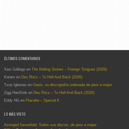
ÚLTIMOS COMENTARIOS
Xavi Gàllego
en
The Rolling Stones – Foreign Tongues (2026)
Karam
en
Des Rocs – To Hell And Back (2026)
Txus Iglesias
en
Oasis: su discografía ordenada de peor a mejor
Zigg Havlíček
en
Des Rocs – To Hell And Back (2026)
Eddy HG
en
Placebo – Special K
LO MÁS VISTO
Avenged Sevenfold: Todos sus discos, de peor a mejor