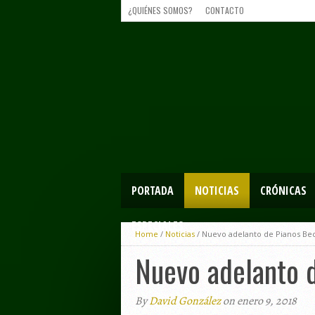
¿QUIÉNES SOMOS?
CONTACTO
PORTADA
NOTICIAS
CRÓNICAS
ESPECIALES
Home
/
Noticias
/
Nuevo adelanto de Pianos Be
Nuevo adelanto 
By
David González
on enero 9, 2018