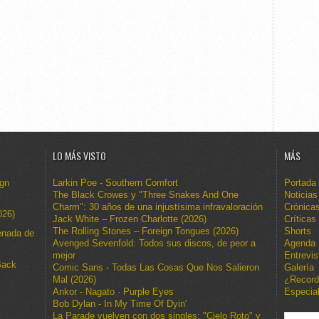
LO MÁS VISTO
MÁS
ign
Larkin Poe - Southern Comfort
Portada
The Black Crowes y "Three Snakes And One
Noticias
Charm": 30 años de una injustísima infravaloración
Crónica
026)
Jack White – Frozen Charlotte (2026)
Críticas
The Rolling Stones – Foreign Tongues (2026)
Shorts
enada de
Avenged Sevenfold: Todos sus discos, de peor a
Agenda
mejor
Entrevis
Back
Comic Sans - Todas Las Cosas Que Nos Salieron
Galería
Mal (2026)
¿Recor
Ankor - Nagato · Purple Eyes
Especia
Bob Dylan - In My Time Of Dyin'
La Parade vuelven con dos singles: "Cielo Roto" y