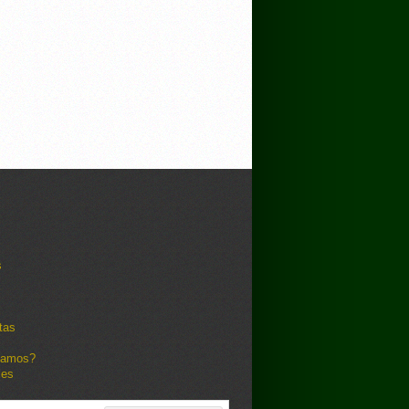
s
tas
damos?
les