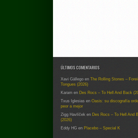
ÚLTIMOS COMENTARIOS
Xavi Gàllego
en
The Rolling Stones – Fore
Tongues (2026)
Karam
en
Des Rocs – To Hell And Back (2
Txus Iglesias
en
Oasis: su discografía ord
peor a mejor
Zigg Havlíček
en
Des Rocs – To Hell And 
(2026)
Eddy HG
en
Placebo – Special K