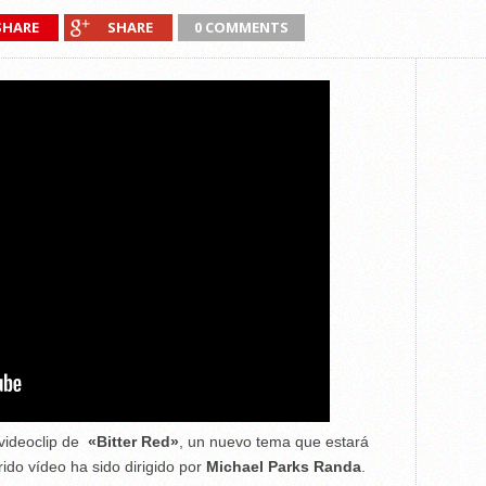
SHARE
SHARE
0 COMMENTS
 videoclip de
«Bitter Red»
, un nuevo tema que estará
rido vídeo ha sido dirigido por
Michael Parks Randa
.