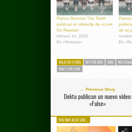
Pianos Become The Teeth
Pianos
publican el videoclip de «Love
publica
On Repeat»
de su 
febrero 14, 2018
noviem
En «Noticias»
En «No
RELATED ITEMS
BITTER RED
EMO
NOTICIAS
WAIT FOR LOVE
← Previous Story
Dekta publican un nuevo vídeo:
«False»
YOU MAY ALSO LIKE...