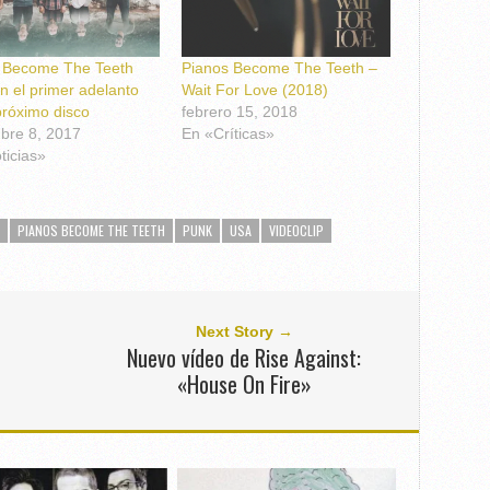
 Become The Teeth
Pianos Become The Teeth –
n el primer adelanto
Wait For Love (2018)
próximo disco
febrero 15, 2018
bre 8, 2017
En «Críticas»
ticias»
PIANOS BECOME THE TEETH
PUNK
USA
VIDEOCLIP
Next Story →
Nuevo vídeo de Rise Against:
«House On Fire»