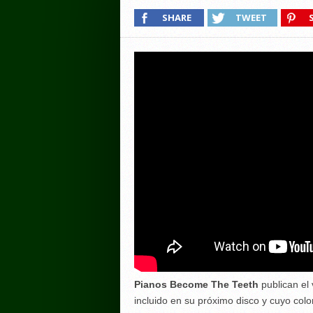
SHARE
TWEET
Pianos Become The Teeth
publican el
incluido en su próximo disco y cuyo colo