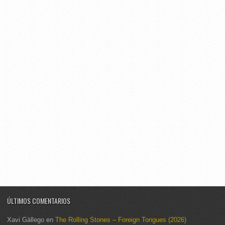
ÚLTIMOS COMENTARIOS
Xavi Gàllego
en
The Rolling Stones – Foreign Tongues (2026)