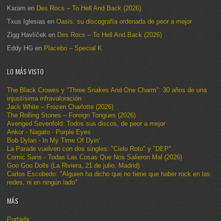
Karam
en
Des Rocs – To Hell And Back (2026)
Txus Iglesias
en
Oasis: su discografía ordenada de peor a mejor
Zigg Havlíček
en
Des Rocs – To Hell And Back (2026)
Eddy HG
en
Placebo – Special K
LO MÁS VISTO
The Black Crowes y "Three Snakes And One Charm": 30 años de una
injustísima infravaloración
Jack White – Frozen Charlotte (2026)
The Rolling Stones – Foreign Tongues (2026)
Avenged Sevenfold: Todos sus discos, de peor a mejor
Ankor - Nagato · Purple Eyes
Bob Dylan - In My Time Of Dyin'
La Parade vuelven con dos singles: "Cielo Roto" y "DEP"
Comic Sans - Todas Las Cosas Que Nos Salieron Mal (2026)
Goo Goo Dolls (La Riviera, 21 de julio, Madrid)
Carlos Escobedo: "Alguien ha dicho que no tiene que haber rock en las
redes, ni en ningún lado"
MÁS
Portada