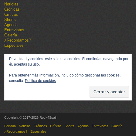
Noticias
Crónicas
Críticas
Shorts
Agenda
Entrevistas
Galería
¿Recordamos?
Especiales
Privacidad y cookies: este sitio usa cookies. Si continúas navegando por
él, aceptas su uso.
Para obtener más información, incluido cómo gestionar las cookies,
consulta:
Política de cookies
Copyright © 2017-2026 Rock4Spain
Portada
Noticias
Crónicas
Críticas
Shorts
Agenda
Entrevistas
Galería
¿Recordamos?
Especiales