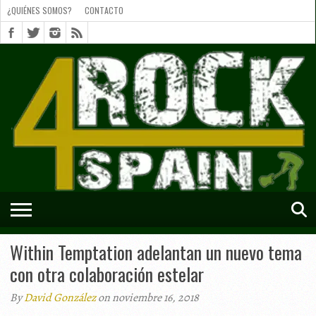
¿QUIÉNES SOMOS?
CONTACTO
¿QUIÉNES
SOMOS?
CONTACTO
SHORTS
Within Temptation adelantan un nuevo tema
con otra colaboración estelar
By
David González
on noviembre 16, 2018