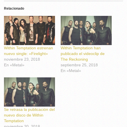
Relacionado
Within Temptation estrenan
Within Temptation han
nuevo single: «Firelight»
publicado el videoclip de
noviembre 23, 2018
The Reckoning
En «Metal»
septiembre 25, 2018
En «Metal»
Se retrasa la publicación del
nuevo disco de Within
Temptation
noviembre 20, 2018