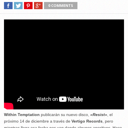
0 COMMENTS
Within Temptation
publicarán su nuevo disco,
«Resist»
, el
próximo 14 de diciembre a través de
Vertigo Records
, pero
mientras llega esa fecha nos van dando algunos aperitivos. Hace