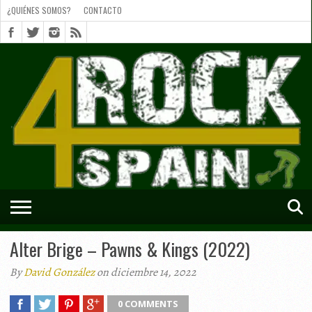
¿QUIÉNES SOMOS?
CONTACTO
¿QUIÉNES
SOMOS?
CONTACTO
SHORTS
Alter Brige – Pawns & Kings (2022)
By
David González
on diciembre 14, 2022
0 COMMENTS