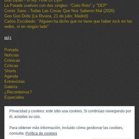
Bob Dylan - In My Time Of Dyin'
La Parade vuelven con dos singles: "Cielo Roto" y "DEP"
Comic Sans - Todas Las Cosas Que Nos Salieron Mal (2026)
Goo Goo Dolls (La Riviera, 21 de julio, Madrid)
Carlos Escobedo: "Alguien ha dicho que no tiene que haber rock en las
redes, ni en ningún lado"
MÁS
Portada
Noticias
Crónicas
Críticas
Shorts
Agenda
Entrevistas
Galería
¿Recordamos?
Especiales
Privacidad y cookies: este sitio usa cookies. Si continúas navegando por
él, aceptas su uso.
Para obtener más información, incluido cómo gestionar las cookies,
consulta:
Política de cookies