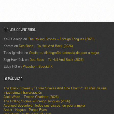
ÚLTIMOS COMENTARIOS
Xavi Gàllego
en
The Rolling Stones – Foreign Tongues (2026)
Karam
en
Des Rocs – To Hell And Back (2026)
Txus Iglesias
en
Oasis: su discografía ordenada de peor a mejor
Zigg Havlíček
en
Des Rocs – To Hell And Back (2026)
Eddy HG
en
Placebo – Special K
LO MÁS VISTO
The Black Crowes y "Three Snakes And One Charm": 30 años de una
injustísima infravaloración
Jack White – Frozen Charlotte (2026)
The Rolling Stones – Foreign Tongues (2026)
Avenged Sevenfold: Todos sus discos, de peor a mejor
Ankor - Nagato · Purple Eyes