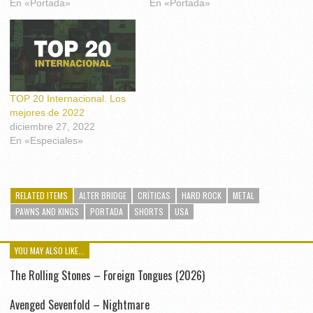
En «Portada»
En «Portada»
TOP 20 Internacional. Los
mejores de 2022
diciembre 27, 2022
En «Especiales»
RELATED ITEMS
ALTER BRIDGE
CRÍTICAS
HARD ROCK
METAL
PAWNS AND KINGS
PORTADA
SHORTS
USA
YOU MAY ALSO LIKE...
The Rolling Stones – Foreign Tongues (2026)
Avenged Sevenfold – Nightmare