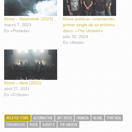
Klone – Meanwhile (2023)
Klone publican «Interlaced»,
marzo 7, 2023
primer single de su próximo
En «Portada»
disco: «The Unseen»
julio 30, 2024
En «Metal»
Klone – Alive (2021)
abril 27, 2021
En «Críticas»
RELATED ITEMS
ALTERNATIVO
ART ROCK
FRANCIA
KLONE
PORTADA
PROGRESIVO
ROCK
SHORTS
THE UNSEEN