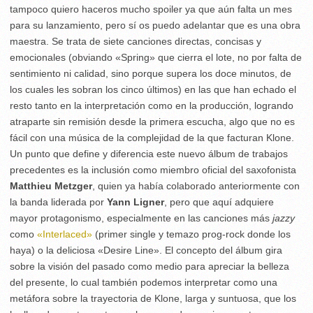
tampoco quiero haceros mucho spoiler ya que aún falta un mes
para su lanzamiento, pero sí os puedo adelantar que es una obra
maestra. Se trata de siete canciones directas, concisas y
emocionales (obviando «Spring» que cierra el lote, no por falta de
sentimiento ni calidad, sino porque supera los doce minutos, de
los cuales les sobran los cinco últimos) en las que han echado el
resto tanto en la interpretación como en la producción, logrando
atraparte sin remisión desde la primera escucha, algo que no es
fácil con una música de la complejidad de la que facturan Klone.
Un punto que define y diferencia este nuevo álbum de trabajos
precedentes es la inclusión como miembro oficial del saxofonista
Matthieu Metzger
, quien ya había colaborado anteriormente con
la banda liderada por
Yann Ligner
, pero que aquí adquiere
mayor protagonismo, especialmente en las canciones más
jazzy
como
«Interlaced»
(primer single y temazo prog-rock donde los
haya) o la deliciosa «Desire Line». El concepto del álbum gira
sobre la visión del pasado como medio para apreciar la belleza
del presente, lo cual también podemos interpretar como una
metáfora sobre la trayectoria de Klone, larga y suntuosa, que los