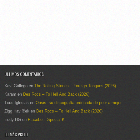
ÚLTIMOS COMENTARIOS
Xavi Gàllego
en
The Rolling Stones – Foreign Tongues (2026)
Karam
en
Des Rocs – To Hell And Back (2026)
Txus Iglesias
en
Oasis: su discografía ordenada de peor a mejor
Zigg Havlíček
en
Des Rocs – To Hell And Back (2026)
Eddy HG
en
Placebo – Special K
LO MÁS VISTO