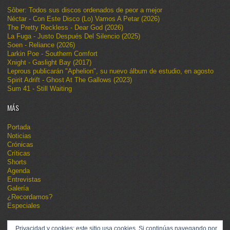
Sôber: Todos sus discos ordenados de peor a mejor
Néctar - Con Este Disco (Lo) Vamos A Petar (2026)
The Pretty Reckless - Dear God (2026)
La Fuga - Justo Después Del Silencio (2025)
Soen - Reliance (2026)
Larkin Poe - Southern Comfort
Xnight - Gaslight Bay (2017)
Leprous publicarán "Aphelion", su nuevo álbum de estudio, en agosto
Spirit Adrift - Ghost At The Gallows (2023)
Sum 41 - Still Waiting
MÁS
Portada
Noticias
Crónicas
Críticas
Shorts
Agenda
Entrevistas
Galería
¿Recordamos?
Especiales
Privacidad y cookies: este sitio usa cookies. Si continúas navegando por