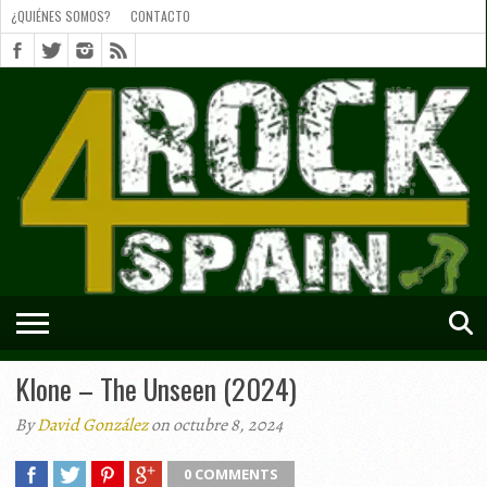
¿QUIÉNES SOMOS?
CONTACTO
¿QUIÉNES
SOMOS?
CONTACTO
SHORTS
Klone – The Unseen (2024)
By
David González
on octubre 8, 2024
0 COMMENTS