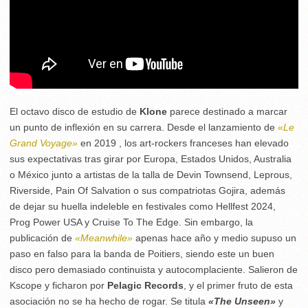
El octavo disco de estudio de
Klone
parece destinado a marcar
un punto de inflexión en su carrera. Desde el lanzamiento de
«
Le
Grand Voyage»
en 2019 , los art-rockers franceses han elevado
sus expectativas tras girar por Europa, Estados Unidos, Australia
o México junto a artistas de la talla de Devin Townsend, Leprous,
Riverside, Pain Of Salvation o sus compatriotas Gojira, además
de dejar su huella indeleble en festivales como Hellfest 2024,
Prog Power USA y Cruise To The Edge. Sin embargo, la
publicación de
«Meanwhile»
apenas hace año y medio supuso un
paso en falso para la banda de Poitiers, siendo este un buen
disco pero demasiado continuista y autocomplaciente. Salieron de
Kscope y ficharon por
Pelagic Records
, y el primer fruto de esta
asociación no se ha hecho de rogar. Se titula
«The Unseen»
y