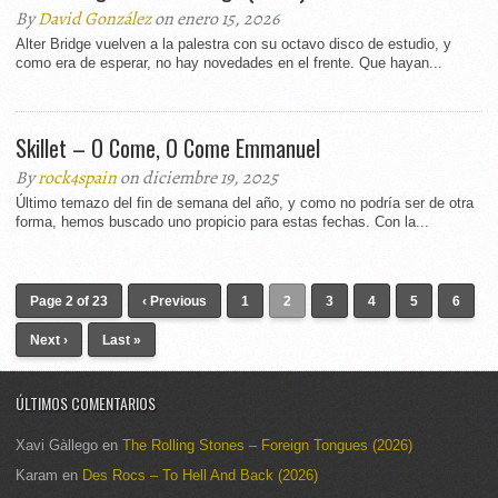
By
David González
on enero 15, 2026
Alter Bridge vuelven a la palestra con su octavo disco de estudio, y
como era de esperar, no hay novedades en el frente. Que hayan...
Skillet – O Come, O Come Emmanuel
By
rock4spain
on diciembre 19, 2025
Último temazo del fin de semana del año, y como no podría ser de otra
forma, hemos buscado uno propicio para estas fechas. Con la...
Page 2 of 23
‹ Previous
1
2
3
4
5
6
Next ›
Last »
ÚLTIMOS COMENTARIOS
Xavi Gàllego
en
The Rolling Stones – Foreign Tongues (2026)
Karam
en
Des Rocs – To Hell And Back (2026)