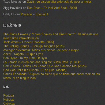
Txus Iglesias
en
Oasis: su discografía ordenada de peor a mejor
Zigg Havlíček
en
Des Rocs – To Hell And Back (2026)
Eddy HG
en
Placebo – Special K
LO MÁS VISTO
The Black Crowes y "Three Snakes And One Charm": 30 años de una
injustísima infravaloración
Jack White – Frozen Charlotte (2026)
The Rolling Stones – Foreign Tongues (2026)
Avenged Sevenfold: Todos sus discos, de peor a mejor
Ankor - Nagato · Purple Eyes
Bob Dylan - In My Time Of Dyin'
La Parade vuelven con dos singles: "Cielo Roto" y "DEP"
Comic Sans - Todas Las Cosas Que Nos Salieron Mal (2026)
Goo Goo Dolls (La Riviera, 21 de julio, Madrid)
Carlos Escobedo: "Alguien ha dicho que no tiene que haber rock en las
redes, ni en ningún lado"
MÁS
Portada
Noticias
Crónicas