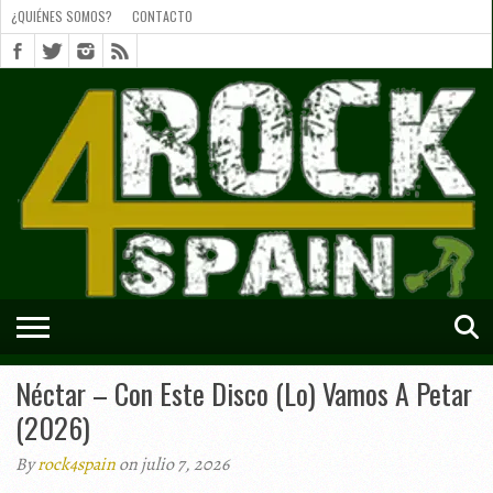
¿QUIÉNES SOMOS?
CONTACTO
¿QUIÉNES
SOMOS?
CONTACTO
SHORTS
Néctar – Con Este Disco (Lo) Vamos A Petar
(2026)
By
rock4spain
on julio 7, 2026