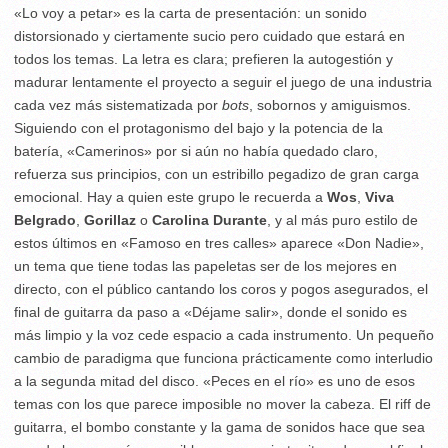
«Lo voy a petar» es la carta de presentación: un sonido
distorsionado y ciertamente sucio pero cuidado que estará en
todos los temas. La letra es clara; prefieren la autogestión y
madurar lentamente el proyecto a seguir el juego de una industria
cada vez más sistematizada por
bots
, sobornos y amiguismos.
Siguiendo con el protagonismo del bajo y la potencia de la
batería, «Camerinos» por si aún no había quedado claro,
refuerza sus principios, con un estribillo pegadizo de gran carga
emocional. Hay a quien este grupo le recuerda a
Wos
,
Viva
Belgrado
,
Gorillaz
o
Carolina Durante
, y al más puro estilo de
estos últimos en «Famoso en tres calles» aparece «Don Nadie»,
un tema que tiene todas las papeletas ser de los mejores en
directo, con el público cantando los coros y pogos asegurados, el
final de guitarra da paso a «Déjame salir», donde el sonido es
más limpio y la voz cede espacio a cada instrumento. Un pequeño
cambio de paradigma que funciona prácticamente como interludio
a la segunda mitad del disco. «Peces en el río» es uno de esos
temas con los que parece imposible no mover la cabeza. El riff de
guitarra, el bombo constante y la gama de sonidos hace que sea