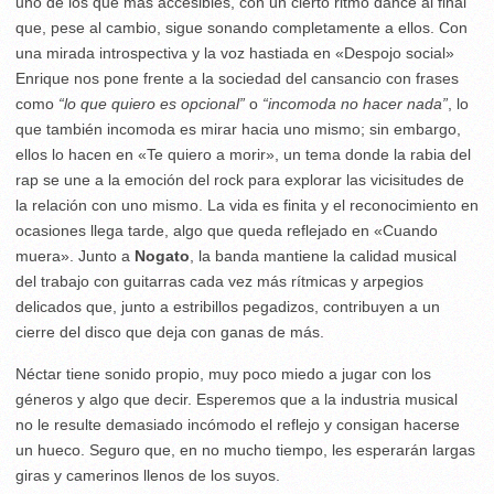
uno de los que más accesibles, con un cierto ritmo dance al final
que, pese al cambio, sigue sonando completamente a ellos. Con
una mirada introspectiva y la voz hastiada en «Despojo social»
Enrique nos pone frente a la sociedad del cansancio con frases
como
“lo que quiero es opcional”
o
“incomoda no hacer nada”
, lo
que también incomoda es mirar hacia uno mismo; sin embargo,
ellos lo hacen en «Te quiero a morir», un tema donde la rabia del
rap se une a la emoción del rock para explorar las vicisitudes de
la relación con uno mismo. La vida es finita y el reconocimiento en
ocasiones llega tarde, algo que queda reflejado en «Cuando
muera». Junto a
Nogato
, la banda mantiene la calidad musical
del trabajo con guitarras cada vez más rítmicas y arpegios
delicados que, junto a estribillos pegadizos, contribuyen a un
cierre del disco que deja con ganas de más.
Néctar tiene sonido propio, muy poco miedo a jugar con los
géneros y algo que decir. Esperemos que a la industria musical
no le resulte demasiado incómodo el reflejo y consigan hacerse
un hueco. Seguro que, en no mucho tiempo, les esperarán largas
giras y camerinos llenos de los suyos.