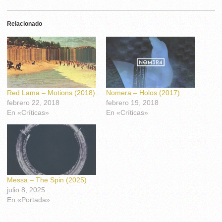
Relacionado
Red Lama – Motions (2018)
Nomera – Holos (2017)
febrero 22, 2018
febrero 19, 2018
En «Críticas»
En «Críticas»
Messa – The Spin (2025)
julio 8, 2025
En «Portada»