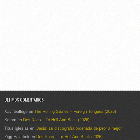
ÚLTIMOS COMENTARIOS
Xavi Gàllego
en
The Rolling Stones – Foreign Tongues (2026)
Karam
en
Des Rocs – To Hell And Back (2026)
Txus Iglesias
en
Oasis: su discografía ordenada de peor a mejor
Zigg Havlíček
en
Des Rocs – To Hell And Back (2026)