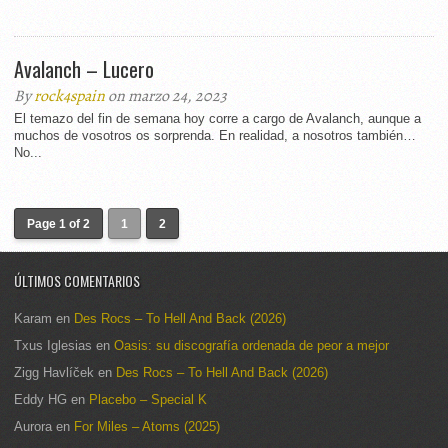
Avalanch – Lucero
By
rock4spain
on marzo 24, 2023
El temazo del fin de semana hoy corre a cargo de Avalanch, aunque a
muchos de vosotros os sorprenda. En realidad, a nosotros también…
No...
Page 1 of 2
1
2
ÚLTIMOS COMENTARIOS
Karam
en
Des Rocs – To Hell And Back (2026)
Txus Iglesias
en
Oasis: su discografía ordenada de peor a mejor
Zigg Havlíček
en
Des Rocs – To Hell And Back (2026)
Eddy HG
en
Placebo – Special K
Aurora
en
For Miles – Atoms (2025)