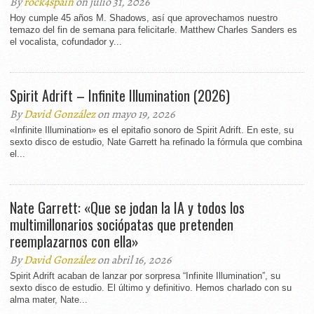
By
rock4spain
on julio 31, 2026
Hoy cumple 45 años M. Shadows, así que aprovechamos nuestro
temazo del fin de semana para felicitarle. Matthew Charles Sanders es
el vocalista, cofundador y...
Spirit Adrift – Infinite Illumination (2026)
By
David González
on mayo 19, 2026
«Infinite Illumination» es el epitafio sonoro de Spirit Adrift. En este, su
sexto disco de estudio, Nate Garrett ha refinado la fórmula que combina
el...
Nate Garrett: «Que se jodan la IA y todos los
multimillonarios sociópatas que pretenden
reemplazarnos con ella»
By
David González
on abril 16, 2026
Spirit Adrift acaban de lanzar por sorpresa “Infinite Illumination”, su
sexto disco de estudio. El último y definitivo. Hemos charlado con su
alma mater, Nate...