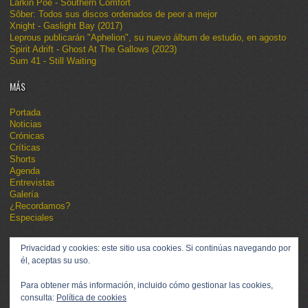
Larkin Poe - Southern Comfort
Sôber: Todos sus discos ordenados de peor a mejor
Xnight - Gaslight Bay (2017)
Leprous publicarán "Aphelion", su nuevo álbum de estudio, en agosto
Spirit Adrift - Ghost At The Gallows (2023)
Sum 41 - Still Waiting
MÁS
Portada
Noticias
Crónicas
Críticas
Shorts
Agenda
Entrevistas
Galería
¿Recordamos?
Especiales
Privacidad y cookies: este sitio usa cookies. Si continúas navegando por
él, aceptas su uso.
Para obtener más información, incluido cómo gestionar las cookies,
consulta:
Política de cookies