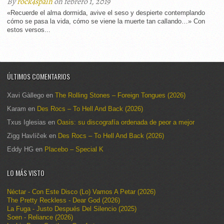
By
rock4spain
on febrero 1, 2019
«Recuerde el alma dormida, avive el seso y despierte contemplando
cómo se pasa la vida, cómo se viene la muerte tan callando…» Con
estos versos...
ÚLTIMOS COMENTARIOS
Xavi Gàllego
en
The Rolling Stones – Foreign Tongues (2026)
Karam
en
Des Rocs – To Hell And Back (2026)
Txus Iglesias
en
Oasis: su discografía ordenada de peor a mejor
Zigg Havlíček
en
Des Rocs – To Hell And Back (2026)
Eddy HG
en
Placebo – Special K
LO MÁS VISTO
Néctar - Con Este Disco (Lo) Vamos A Petar (2026)
The Pretty Reckless - Dear God (2026)
La Fuga - Justo Después Del Silencio (2025)
Soen - Reliance (2026)