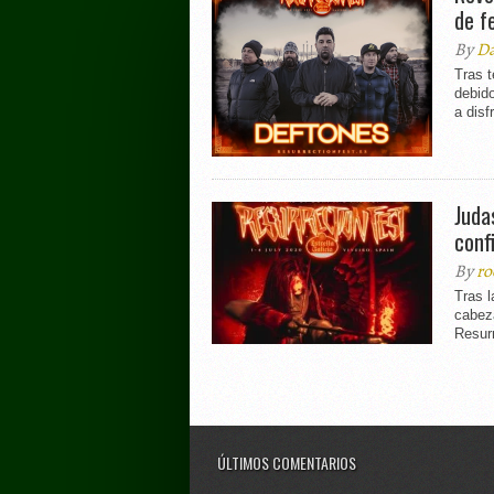
de f
By
Da
Tras t
debido
a disfr
Juda
conf
By
ro
Tras 
cabeza
Resurr
ÚLTIMOS COMENTARIOS