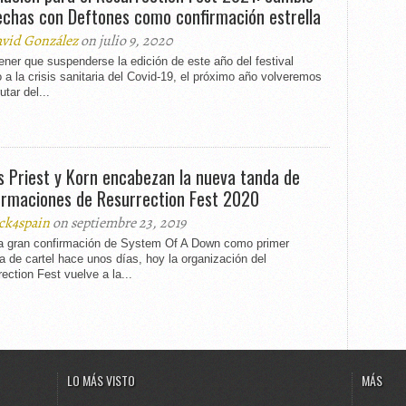
echas con Deftones como confirmación estrella
vid González
on julio 9, 2020
ener que suspenderse la edición de este año del festival
 a la crisis sanitaria del Covid-19, el próximo año volveremos
utar del...
s Priest y Korn encabezan la nueva tanda de
irmaciones de Resurrection Fest 2020
ck4spain
on septiembre 23, 2019
la gran confirmación de System Of A Down como primer
 de cartel hace unos días, hoy la organización del
ection Fest vuelve a la...
LO MÁS VISTO
MÁS