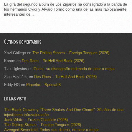
La gira del segundo álbum de Los Zigarros ha consagrado a la banda de
los hermanos Ovidi y Álvaro Tormo como una de las más rabiosamente
interesantes de...
ÚLTIMOS COMENTARIOS
Xavi Gàllego
en
The Rolling Stones – Foreign Tongues (2026)
Karam
en
Des Rocs – To Hell And Back (2026)
Txus Iglesias
en
Oasis: su discografía ordenada de peor a mejor
Zigg Havlíček
en
Des Rocs – To Hell And Back (2026)
Eddy HG
en
Placebo – Special K
LO MÁS VISTO
The Black Crowes y "Three Snakes And One Charm": 30 años de una
injustísima infravaloración
Jack White – Frozen Charlotte (2026)
The Rolling Stones – Foreign Tongues (2026)
Avenged Sevenfold: Todos sus discos, de peor a mejor