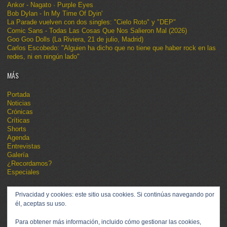
Ankor - Nagato · Purple Eyes
Bob Dylan - In My Time Of Dyin'
La Parade vuelven con dos singles: "Cielo Roto" y "DEP"
Comic Sans - Todas Las Cosas Que Nos Salieron Mal (2026)
Goo Goo Dolls (La Riviera, 21 de julio, Madrid)
Carlos Escobedo: "Alguien ha dicho que no tiene que haber rock en las
redes, ni en ningún lado"
MÁS
Portada
Noticias
Crónicas
Críticas
Shorts
Agenda
Entrevistas
Galería
¿Recordamos?
Especiales
Privacidad y cookies: este sitio usa cookies. Si continúas navegando por
él, aceptas su uso.
Para obtener más información, incluido cómo gestionar las cookies,