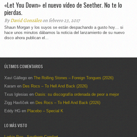
«Let You Down» el nuevo vídeo de Seether. No te lo
pierdas.
By
David González
on febrero 23, 2017
Shaun Morgan y los suyos se están despachando a gusto hoy… si
hace unos minutos dábamos la noticia del lanzamiento de su nuevo
disco ahora publican el...
ÚLTIMOS COMENTARIOS
Xavi Gàllego
en
The Rolling Stones – Foreign Tongues (2026)
Karam
en
Des Rocs – To Hell And Back (2026)
Txus Iglesias
en
Oasis: su discografía ordenada de peor a mejor
Zigg Havlíček
en
Des Rocs – To Hell And Back (2026)
Eddy HG
en
Placebo – Special K
LO MÁS VISTO
Larkin Poe - Southern Comfort